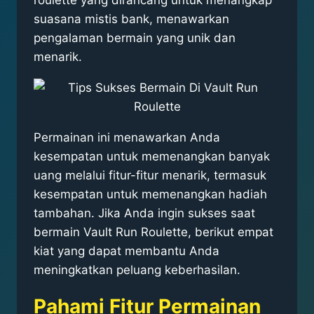
roulette yang dirancang untuk menangkap
suasana mistis bank, menawarkan
pengalaman bermain yang unik dan
menarik.
Permainan ini menawarkan Anda
kesempatan untuk memenangkan banyak
uang melalui fitur-fitur menarik, termasuk
kesempatan untuk memenangkan hadiah
tambahan. Jika Anda ingin sukses saat
bermain Vault Run Roulette, berikut empat
kiat yang dapat membantu Anda
meningkatkan peluang keberhasilan.
Pahami Fitur Permainan