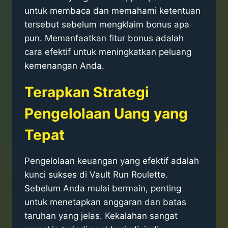
untuk membaca dan memahami ketentuan
tersebut sebelum mengklaim bonus apa
pun. Memanfaatkan fitur bonus adalah
cara efektif untuk meningkatkan peluang
kemenangan Anda.
Terapkan Strategi
Pengelolaan Uang yang
Tepat
Pengelolaan keuangan yang efektif adalah
kunci sukses di Vault Run Roulette.
Sebelum Anda mulai bermain, penting
untuk menetapkan anggaran dan batas
taruhan yang jelas. Kekalahan sangat