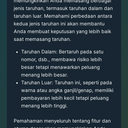
memungkinkan Anda memasang berbagai
jenis taruhan, termasuk taruhan dalam dan
taruhan luar. Memahami perbedaan antara
kedua jenis taruhan ini akan membantu
Anda membuat keputusan yang lebih baik
saat memasang taruhan.
Taruhan Dalam: Bertaruh pada satu
nomor, dsb., membawa risiko lebih
besar tetapi menawarkan peluang
menang lebih besar.
Taruhan Luar: Taruhan ini, seperti pada
warna atau angka ganjil/genap, memiliki
pembayaran lebih kecil tetapi peluang
menang lebih tinggi.
Pemahaman menyeluruh tentang fitur dan