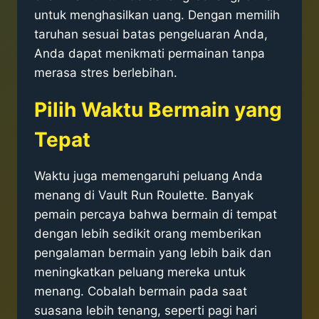
untuk menghasilkan uang. Dengan memilih
taruhan sesuai batas pengeluaran Anda,
Anda dapat menikmati permainan tanpa
merasa stres berlebihan.
Pilih Waktu Bermain yang
Tepat
Waktu juga memengaruhi peluang Anda
menang di Vault Run Roulette. Banyak
pemain percaya bahwa bermain di tempat
dengan lebih sedikit orang memberikan
pengalaman bermain yang lebih baik dan
meningkatkan peluang mereka untuk
menang. Cobalah bermain pada saat
suasana lebih tenang, seperti pagi hari