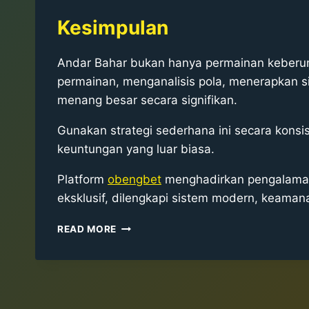
Kesimpulan
Andar Bahar bukan hanya permainan keberun
permainan, menganalisis pola, menerapkan s
menang besar secara signifikan.
Gunakan strategi sederhana ini secara kons
keuntungan yang luar biasa.
Platform
obengbet
menghadirkan pengalaman b
eksklusif, dilengkapi sistem modern, keamanan
STRATEGI
READ MORE
SEDERHANA
UNTUK
MENANG
BESAR
CASINO