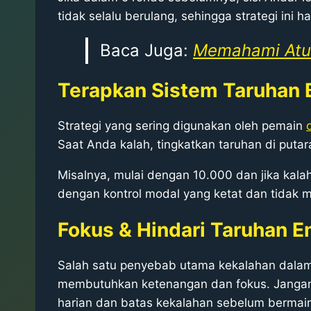
tidak selalu berulang, sehingga strategi ini 
Baca Juga:
Memahami Atur
Terapkan Sistem Taruhan 
Strategi yang sering digunakan oleh pemain
Saat Anda kalah, tingkatkan taruhan di puta
Misalnya, mulai dengan 10.000 dan jika kalah,
dengan kontrol modal yang ketat dan tidak 
Fokus & Hindari Taruhan E
Salah satu penyebab utama kekalahan dalam
membutuhkan ketenangan dan fokus. Jangan 
harian dan batas kekalahan sebelum bermain, 