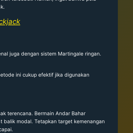
k.
ckjack
nal juga dengan sistem Martingale ringan.
etode ini cukup efektif jika digunakan
ak terencana. Bermain Andar Bahar
t balik modal. Tetapkan target kemenangan
capai.