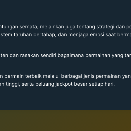
tungan semata, melainkan juga tentang strategi dan p
istem taruhan bertahap, dan menjaga emosi saat berm
isten dan rasakan sendiri bagaimana permainan yang ta
ermain terbaik melalui berbagai jenis permainan yang b
 tinggi, serta peluang jackpot besar setiap hari.