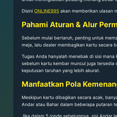
Disini
ONLINE995
akan memberikan ulasan m
Pahami Aturan & Alur Per
Sebelum mulai bertaruh, penting untuk mema
meja, lalu dealer membagikan kartu secara b
Tugas Anda hanyalah menebak di sisi mana k
sebelum kartu kembar muncul juga tersedia
keputusan taruhan yang lebih akurat.
Manfaatkan Pola Kemena
Meskipun kartu dibagikan secara acak, bany
Andar atau Bahar dalam beberapa putaran te
Jika dalam 5 ronde sebelumnya, sisi Andar l