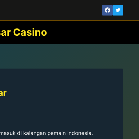
ar Casino
ar
ermasuk di kalangan pemain Indonesia.