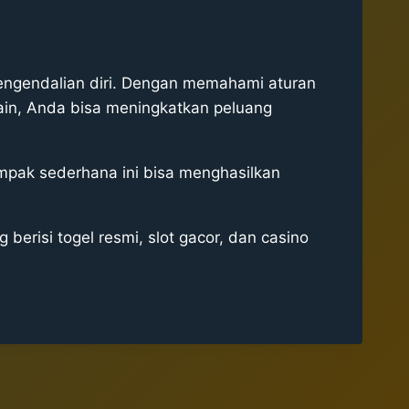
engendalian diri. Dengan memahami aturan
ain, Anda bisa meningkatkan peluang
mpak sederhana ini bisa menghasilkan
erisi togel resmi, slot gacor, dan casino