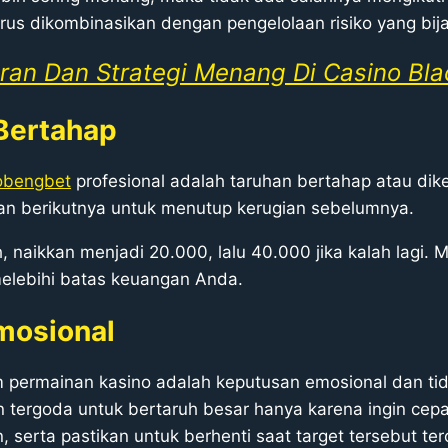
harus dikombinasikan dengan pengelolaan risiko yang bija
an Dan Strategi Menang Di Casino Bla
Bertahap
obengbet
profesional adalah taruhan bertahap atau dike
ran berikutnya untuk menutup kerugian sebelumnya.
 naikkan menjadi 20.000, lalu 40.000 jika kalah lagi. M
melebihi batas keuangan Anda.
mosional
 permainan kasino adalah keputusan emosional dan tid
tergoda untuk bertaruh besar hanya karena ingin cepa
serta pastikan untuk berhenti saat target tersebut ter