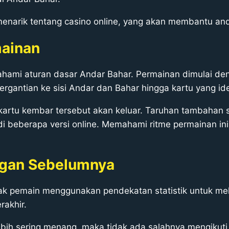
enarik tentang casino online, yang akan membantu an
mainan
hami aturan dasar Andar Bahar. Permainan dimulai deng
ergantian ke sisi Andar dan Bahar hingga kartu yang id
artu kembar tersebut akan keluar. Taruhan tambahan se
 di beberapa versi online. Memahami ritme permainan
ngan Sebelumnya
ak pemain menggunakan pendekatan statistik untuk me
rakhir.
ebih sering menang, maka tidak ada salahnya mengikuti