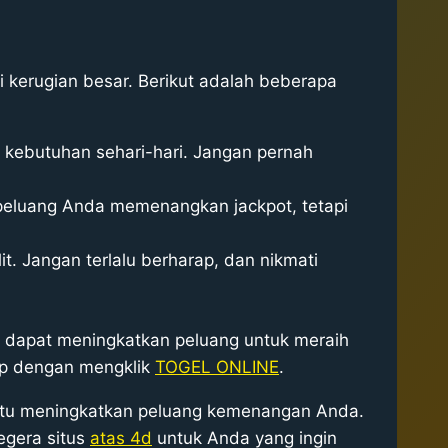
 kerugian besar. Berikut adalah beberapa
 kebutuhan sehari-hari. Jangan pernah
 peluang Anda memenangkan jackpot, tetapi
t. Jangan terlalu berharap, dan nikmati
 dapat meningkatkan peluang untuk meraih
kap dengan mengklik
TOGEL ONLINE
.
antu meningkatkan peluang kemenangan Anda.
egera situs
atas 4d
untuk Anda yang ingin