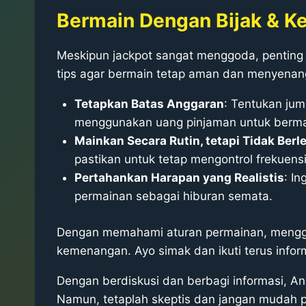
Bermain Dengan Bijak & K
Meskipun jackpot sangat menggoda, penting 
tips agar bermain tetap aman dan menyenan
Tetapkan Batas Anggaran
: Tentukan ju
menggunakan uang pinjaman untuk berma
Mainkan Secara Rutin, tetapi Tidak Berl
pastikan untuk tetap mengontrol frekuens
Pertahankan Harapan yang Realistis
: I
permainan sebagai hiburan semata.
Dengan memahami aturan permainan, menggun
kemenangan.
Ayo simak dan ikuti terus info
Dengan berdiskusi dan berbagi informasi, 
Namun, tetaplah skeptis dan jangan mudah pe