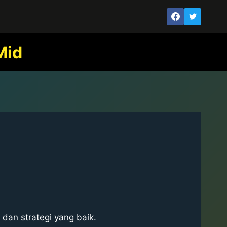
Mid
an strategi yang baik.