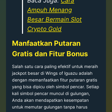
Baca Juga:
Cara
Ampuh Menang
Besar Bermain Slot
Crypto Gold
Manfaatkan Putaran
Gratis dan Fitur Bonus
Salah satu cara paling efektif untuk meraih
jackpot besar di Wings of Iguazu adalah
dengan memanfaatkan fitur putaran gratis
yang bisa dipicu oleh simbol pencar. Setiap
kali simbol pencar muncul di gulungan,
Anda akan mendapatkan kesempatan
untuk memutar gulungan tanpa harus