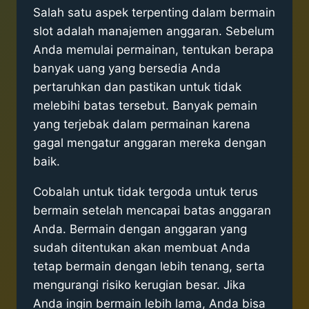
Salah satu aspek terpenting dalam bermain
slot adalah manajemen anggaran. Sebelum
Anda memulai permainan, tentukan berapa
banyak uang yang bersedia Anda
pertaruhkan dan pastikan untuk tidak
melebihi batas tersebut. Banyak pemain
yang terjebak dalam permainan karena
gagal mengatur anggaran mereka dengan
baik.
Cobalah untuk tidak tergoda untuk terus
bermain setelah mencapai batas anggaran
Anda. Bermain dengan anggaran yang
sudah ditentukan akan membuat Anda
tetap bermain dengan lebih tenang, serta
mengurangi risiko kerugian besar. Jika
Anda ingin bermain lebih lama, Anda bisa