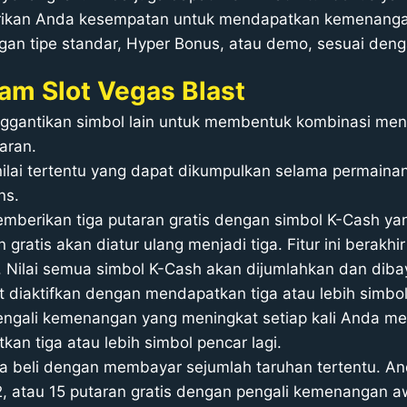
rikan Anda kesempatan untuk mendapatkan kemenangan 
an tipe standar, Hyper Bonus, atau demo, sesuai deng
lam Slot Vegas Blast
ggantikan simbol lain untuk membentuk kombinasi menan
aran.
 nilai tertentu yang dapat dikumpulkan selama permain
ns.
emberikan tiga putaran gratis dengan simbol K-Cash yan
ratis akan diatur ulang menjadi tiga. Fitur ini berakhi
h. Nilai semua simbol K-Cash akan dijumlahkan dan di
pat diaktifkan dengan mendapatkan tiga atau lebih simb
ngali kemenangan yang meningkat setiap kali Anda men
an tiga atau lebih simbol pencar lagi.
a beli dengan membayar sejumlah taruhan tertentu. And
2, atau 15 putaran gratis dengan pengali kemenangan a