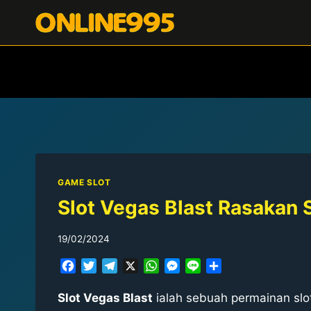
Skip
to
content
GAME SLOT
Slot Vegas Blast Rasakan
19/02/2024
Facebook
Twitter
Telegram
X
WhatsApp
Messenger
Line
Share
Slot Vegas Blast
ialah sebuah permainan slo