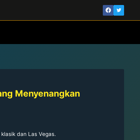
 Yang Menyenangkan
klasik dan Las Vegas.