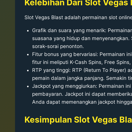
Kelebihan Dari Slot Vegas 
Slot Vegas Blast adalah permainan slot onlin
Grafik dan suara yang menarik: Permaina
suasana yang hidup dan menyenangkan. S
sorak-sorai penonton.
Fitur bonus yang bervariasi: Permainan i
fitur ini meliputi K-Cash Spins, Free Spin
RTP yang tinggi: RTP (Return To Player)
pemain dalam jangka panjang. Semakin t
Jackpot yang menggiurkan: Permainan ini 
pembayaran. Jackpot ini dapat memberik
Anda dapat memenangkan jackpot hingga
Kesimpulan Slot Vegas Bla