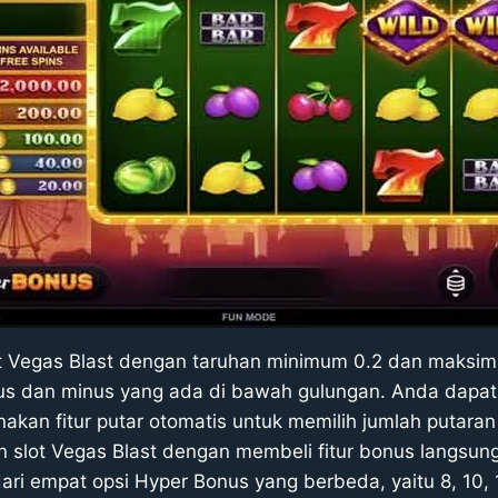
t Vegas Blast dengan taruhan minimum 0.2 dan maksi
us dan minus yang ada di bawah gulungan. Anda dapa
akan fitur putar otomatis untuk memilih jumlah putaran
 slot Vegas Blast dengan membeli fitur bonus langsu
ari empat opsi Hyper Bonus yang berbeda, yaitu 8, 10, 