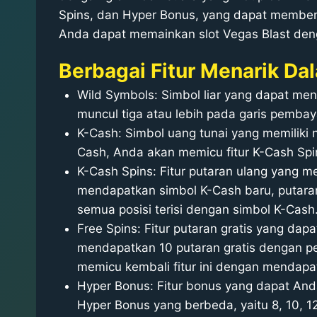
Spins, dan Hyper Bonus, yang dapat membe
Anda dapat memainkan slot Vegas Blast deng
Berbagai Fitur Menarik Da
Wild Symbols: Simbol liar yang dapat men
muncul tiga atau lebih pada garis pembay
K-Cash: Simbol uang tunai yang memiliki
Cash, Anda akan memicu fitur K-Cash Spi
K-Cash Spins: Fitur putaran ulang yang m
mendapatkan simbol K-Cash baru, putaran g
semua posisi terisi dengan simbol K-Cas
Free Spins: Fitur putaran gratis yang da
mendapatkan 10 putaran gratis dengan pe
memicu kembali fitur ini dengan mendapatk
Hyper Bonus: Fitur bonus yang dapat And
Hyper Bonus yang berbeda, yaitu 8, 10, 1