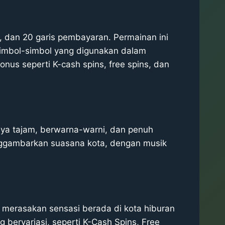
, dan 20 garis pembayaran. Permainan ini
Simbol-simbol yang digunakan dalam
bonus seperti K-cash spins, free spins, dan
nya tajam, berwarna-warni, dan penuh
ggambarkan suasana kota, dengan musik
 merasakan sensasi berada di kota hiburan
bervariasi, seperti K-Cash Spins, Free