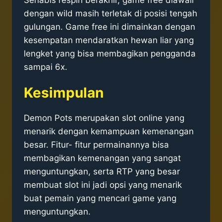
Sehabis respin berakhir, game free diawali
dengan wild masih terletak di posisi tengah
gulungan. Game free ini dimainkan dengan
kesempatan mendaratkan hewan liar yang
lengket yang bisa membagikan pengganda
sampai 6x.
Kesimpulan
Demon Pots merupakan slot online yang
menarik dengan kemampuan kemenangan
besar. Fitur- fitur permainannya bisa
membagikan kemenangan yang sangat
menguntungkan, serta RTP yang besar
membuat slot ini jadi opsi yang menarik
buat pemain yang mencari game yang
menguntungkan.