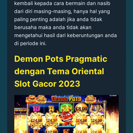
kembali kepada cara bermain dan nasib
dari diri masing-masing, hanya hal yang
paling penting adalah jika anda tidak
berusaha maka anda tidak akan
mengetahui hasil dari keberuntungan anda
di periode ini.
Demon Pots Pragmatic
dengan Tema Oriental
Slot Gacor 2023