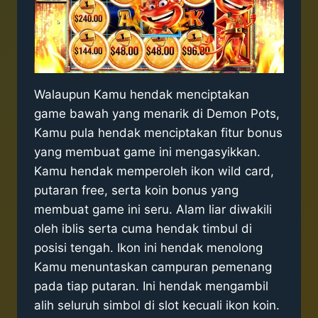
Walaupun Kamu hendak menciptakan
game bawah yang menarik di Demon Pots,
Kamu pula hendak menciptakan fitur bonus
yang membuat game ini mengasyikkan.
Kamu hendak memperoleh ikon wild card,
putaran free, serta koin bonus yang
membuat game ini seru. Alam liar diwakili
oleh iblis serta cuma hendak timbul di
posisi tengah. Ikon ini hendak menolong
Kamu menuntaskan campuran pemenang
pada tiap putaran. Ini hendak mengambil
alih seluruh simbol di slot kecuali ikon koin.