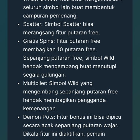
seluruh simbol lain buat membentuk
campuran pemenang.
Scatter: Simbol Scatter bisa
merangsang fitur putaran free.
Gratis Spins: Fitur putaran free
membagikan 10 putaran free.
Sepanjang putaran free, simbol Wild
hendak mengembang buat menutupi
segala gulungan.
Multiplier: Simbol Wild yang
mengembang sepanjang putaran free
hendak membagikan pengganda
kemenangan.
Demon Pots: Fitur bonus ini bisa dipicu
secara acak sepanjang putaran wajar.
Dikala fitur ini diaktifkan, pemain