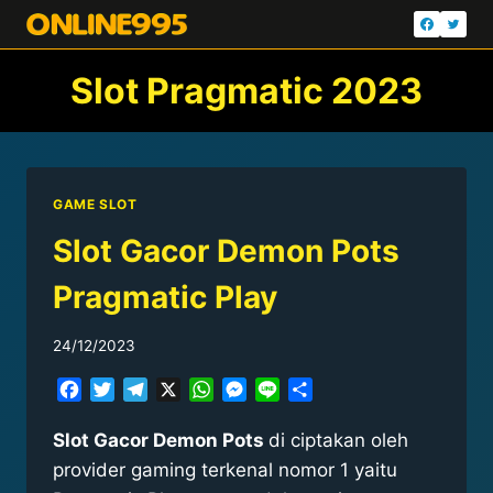
Skip
to
content
Slot Pragmatic 2023
GAME SLOT
Slot Gacor Demon Pots
Pragmatic Play
24/12/2023
Facebook
Twitter
Telegram
X
WhatsApp
Messenger
Line
Share
Slot Gacor Demon Pots
di ciptakan oleh
provider gaming terkenal nomor 1 yaitu