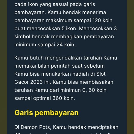
pada ikon yang sesuai pada garis
pembayaran. Kamu hendak menerima
pembayaran maksimum sampai 120 koin
buat mencocokkan 5 ikon. Mencocokkan 3
simbol hendak membagikan pembayaran
minimum sampai 24 koin.
Kamu butuh mengendalikan taruhan Kamu
memakai bilah perintah saat sebelum
Kamu bisa menukarkan hadiah di Slot
Gacor 2023 ini. Kamu bisa membiasakan
taruhan Kamu dari minimun 0, 60 koin
sampai optimal 360 koin.
Garis pembayaran
Di Demon Pots, Kamu hendak menciptakan