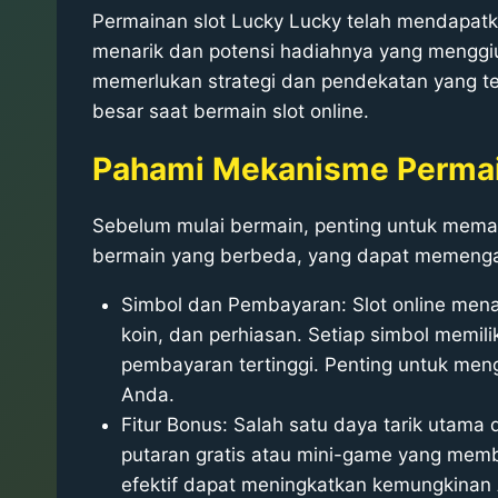
Permainan slot Lucky Lucky telah mendapatk
menarik dan potensi hadiahnya yang menggi
memerlukan strategi dan pendekatan yang te
besar saat bermain slot online.
Pahami Mekanisme Permai
Sebelum mulai bermain, penting untuk memaha
bermain yang berbeda, yang dapat memenga
Simbol dan Pembayaran: Slot online men
koin, dan perhiasan. Setiap simbol memil
pembayaran tertinggi. Penting untuk me
Anda.
Fitur Bonus: Salah satu daya tarik utama da
putaran gratis atau mini-game yang memb
efektif dapat meningkatkan kemungkinan 