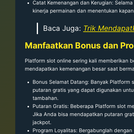
Catat Kemenangan dan Kerugian: Selama 
kinerja permainan dan menentukan kapan 
Baca Juga:
Trik Mendapatk
Manfaatkan Bonus dan Pr
Platform slot online sering kali memberika
mendapatkan kemenangan besar saat bermain
Bonus Selamat Datang: Banyak Platform s
putaran gratis yang dapat digunakan unt
tambahan.
Putaran Gratis: Beberapa Platform slot m
Jika Anda bisa mendapatkan putaran grat
jackpot.
Program Loyalitas: Bergabunglah dengan p