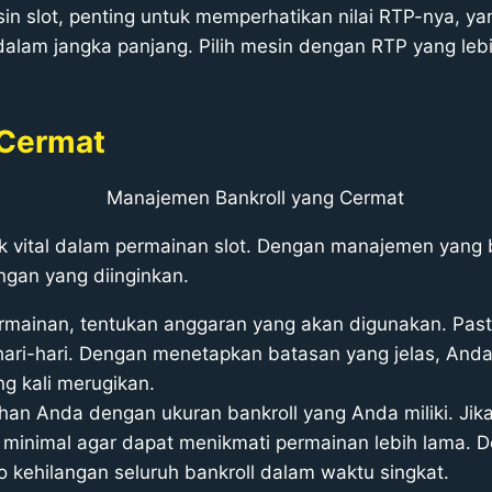
esin slot, penting untuk memperhatikan nilai RTP-nya,
alam jangka panjang. Pilih mesin dengan RTP yang leb
 Cermat
ek vital dalam permainan slot. Dengan manajemen yang 
gan yang diinginkan.
ainan, tentukan anggaran yang akan digunakan. Pasti
ari-hari. Dengan menetapkan batasan yang jelas, Anda
g kali merugikan.
han Anda dengan ukuran bankroll yang Anda miliki. Jika
inimal agar dapat menikmati permainan lebih lama. De
 kehilangan seluruh bankroll dalam waktu singkat.