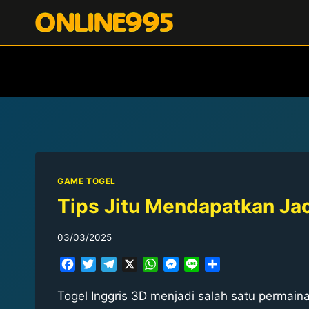
Skip
to
content
GAME TOGEL
Tips Jitu Mendapatkan Jac
03/03/2025
Facebook
Twitter
Telegram
X
WhatsApp
Messenger
Line
Share
Togel Inggris 3D menjadi salah satu permain