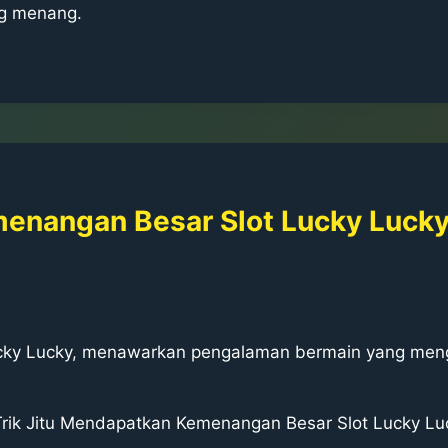
g menang.
menangan Besar Slot Lucky Luck
cky Lucky, menawarkan pengalaman bermain yang meng