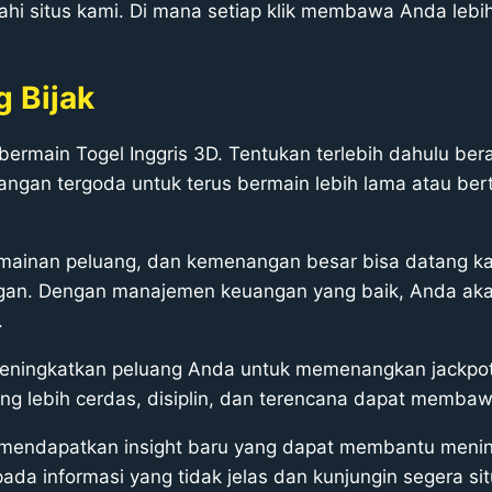
hi situs kami. Di mana setiap klik membawa Anda lebi
 Bijak
ermain Togel Inggris 3D. Tentukan terlebih dahulu be
Jangan tergoda untuk terus bermain lebih lama atau be
mainan peluang, dan kemenangan besar bisa datang kapa
angan. Dengan manajemen keuangan yang baik, Anda ak
.
 meningkatkan peluang Anda untuk memenangkan jackpo
ng lebih cerdas, disiplin, dan terencana dapat memb
sa mendapatkan insight baru yang dapat membantu me
ada informasi yang tidak jelas dan kunjungin segera si