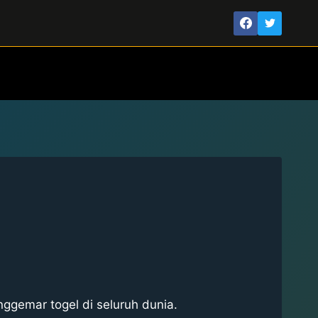
nggemar togel di seluruh dunia.