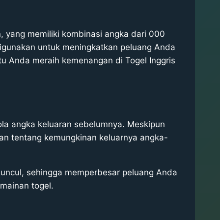
, yang memiliki kombinasi angka dari 000
digunakan untuk meningkatkan peluang Anda
tu Anda meraih kemenangan di Togel Inggris
pola angka keluaran sebelumnya. Meskipun
ran tentang kemungkinan keluarnya angka-
 muncul, sehingga memperbesar peluang Anda
rmainan togel.