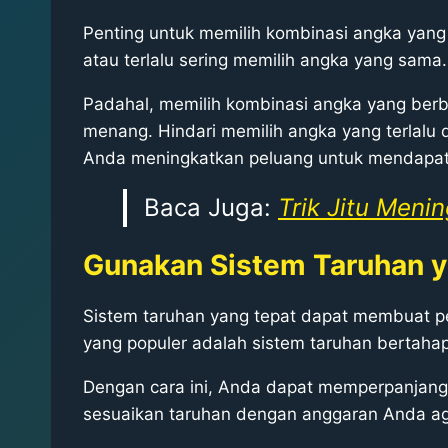
Penting untuk memilih kombinasi angka yan
atau terlalu sering memilih angka yang sama.
Padahal, memilih kombinasi angka yang berb
menang. Hindari memilih angka yang terlalu 
Anda meningkatkan peluang untuk mendapat
Baca Juga:
Trik Jitu Meni
Gunakan Sistem Taruhan y
Sistem taruhan yang tepat dapat membuat pe
yang populer adalah sistem taruhan bertah
Dengan cara ini, Anda dapat memperpanjang
sesuaikan taruhan dengan anggaran Anda aga