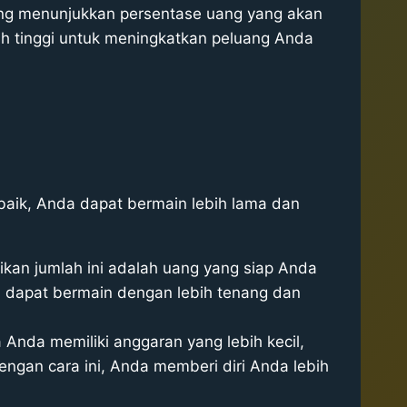
 yang menunjukkan persentase uang yang akan
ih tinggi untuk meningkatkan peluang Anda
baik, Anda dapat bermain lebih lama dan
kan jumlah ini adalah uang yang siap Anda
 dapat bermain dengan lebih tenang dan
 Anda memiliki anggaran yang lebih kecil,
ngan cara ini, Anda memberi diri Anda lebih