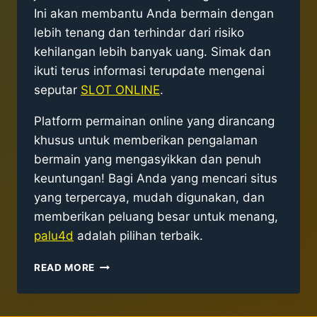
Ini akan membantu Anda bermain dengan
lebih tenang dan terhindar dari risiko
kehilangan lebih banyak uang. Simak dan
ikuti terus informasi terupdate mengenai
seputar
SLOT ONLINE
.
Platform permainan online yang dirancang
khusus untuk memberikan pengalaman
bermain yang mengasyikkan dan penuh
keuntungan! Bagi Anda yang mencari situs
yang terpercaya, mudah digunakan, dan
memberikan peluang besar untuk menang,
palu4d
adalah pilihan terbaik.
MENANG
READ MORE
BESAR
ITU
MUDAH