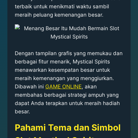
terbaik untuk menikmati waktu sambil
meraih peluang kemenangan besar.
Dengan tampilan grafis yang memukau dan
berbagai fitur menarik, Mystical Spirits
menawarkan kesempatan besar untuk
meraih kemenangan yang menggiurkan.
Dibawah ini
GAME ONLINE
, akan
membahas berbagai strategi ampuh yang
dapat Anda terapkan untuk meraih hadiah
besar.
Pahami Tema dan Simbol