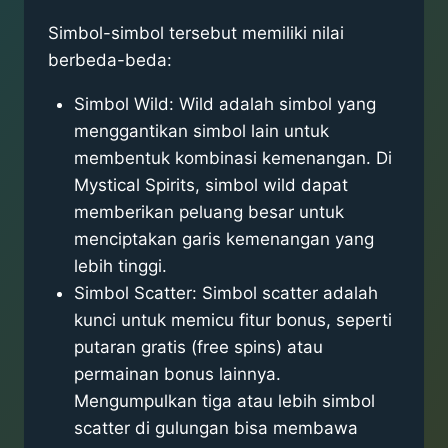
Simbol-simbol tersebut memiliki nilai
berbeda-beda:
Simbol Wild: Wild adalah simbol yang
menggantikan simbol lain untuk
membentuk kombinasi kemenangan. Di
Mystical Spirits, simbol wild dapat
memberikan peluang besar untuk
menciptakan garis kemenangan yang
lebih tinggi.
Simbol Scatter: Simbol scatter adalah
kunci untuk memicu fitur bonus, seperti
putaran gratis (free spins) atau
permainan bonus lainnya.
Mengumpulkan tiga atau lebih simbol
scatter di gulungan bisa membawa