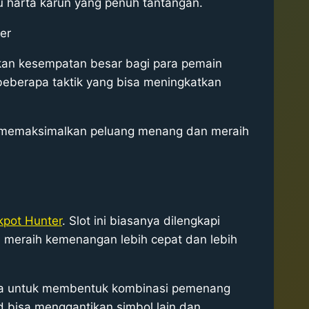
u harta karun yang penuh tantangan.
kan kesempatan besar bagi para pemain
beberapa taktik yang bisa meningkatkan
tuk memaksimalkan peluang menang dan meraih
kpot Hunter
. Slot ini biasanya dilengkapi
a meraih kemenangan lebih cepat dan lebih
Anda untuk membentuk kombinasi pemenang
 bisa menggantikan simbol lain dan