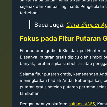
sejenak dan kembali lagi nanti. Pengelolaa
terbebani.
Baca Juga:
Cara Simpel A
Fokus pada Fitur Putaran G
Fitur putaran gratis di Slot Jackpot Hunter
Biasanya, putaran gratis dipicu oleh simbol 
banyak, terutama jika simbol liar atau peng
Selama fitur putaran gratis, kemenangan A
meningkatkan hadiah Anda. Beberapa kali, p
putaran gratis setelah putaran pertama se
tambahan.
Dengan adanya platform
sultanslot365
, Kamu