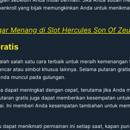
n bankroll yang bijak memungkinkan Anda untuk menikma
gar Menang di Slot Hercules Son Of Ze
ratis
 adalah salah satu cara terbaik untuk meraih kemenang
pencar atau simbol khusus lainnya. Selama putaran grat
ganda muncul pada gulungan.
nda dapat meningkat dengan cepat, terutama jika An
utaran gratis juga dapat memberikan kesempatan untuk 
lesai. Ini memberi Anda kesempatan tambahan untuk me
 dapat menikmati permainan ini setiap saat, kapan pu