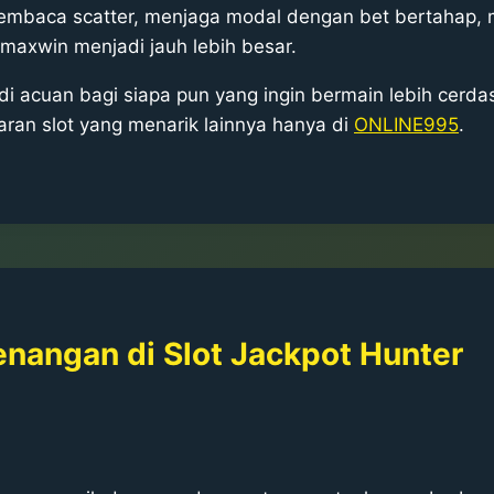
baca scatter, menjaga modal dengan bet bertahap, m
maxwin menjadi jauh lebih besar.
jadi acuan bagi siapa pun yang ingin bermain lebih cer
taran slot yang menarik lainnya hanya di
ONLINE995
.
nangan di Slot Jackpot Hunter