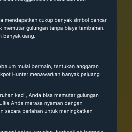
 Anda mendapatkan cukup banyak simbol pencar
uk memutar gulungan tanpa biaya tambahan.
ih banyak uang.
Sebelum mulai bermain, tentukan anggaran
Jackpot Hunter menawarkan banyak peluang
taruhan kecil, Anda bisa memutar gulungan
s. Jika Anda merasa nyaman dengan
n secara perlahan untuk meningkatkan
capai batas kerugian, berhentilah bermain