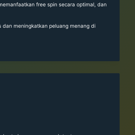
emanfaatkan free spin secara optimal, dan
das dan meningkatkan peluang menang di