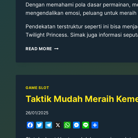
Dengan memahami pola dasar permainan, mem
mengendalikan emosi, peluang untuk meraih 
Pendekatan terstruktur seperti ini bisa men
Twilight Princess. Simak juga informasi sepu
BOCORAN
READ MORE
TEKNIK
PEMAIN
PRO
RAIH
MAXWIN
DI
GAME SLOT
TWILIGHT
Taktik Mudah Meraih Keme
PRINCESS
26/01/2025
Facebook
Twitter
Telegram
X
WhatsApp
Messenger
Line
Share