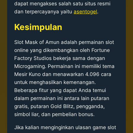
dapat mengakses salah satu situs resmi
dan terpercayanya yaitu
asentogel
.
Kesimpulan
Slot Mask of Amun adalah permainan slot
online yang dikembangkan oleh Fortune
Factory Studios bekerja sama dengan
Microgaming. Permainan ini memiliki tema
Mesir Kuno dan menawarkan 4.096 cara
untuk menghasilkan kemenangan.
Beberapa fitur yang dapat Anda temui
dalam permainan ini antara lain putaran
gratis, putaran Gold Blitz, pengganda,
simbol liar, dan pembelian bonus.
Jika kalian menginginkan ulasan game slot