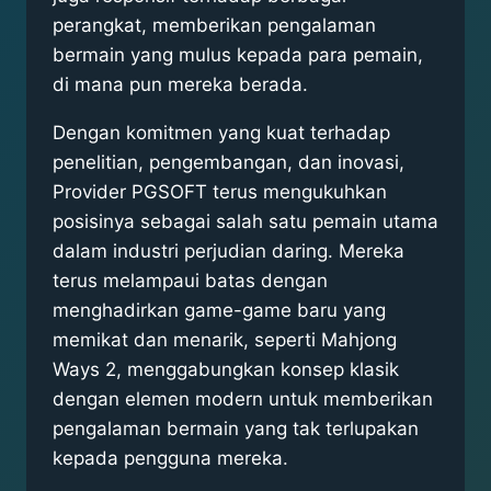
perangkat, memberikan pengalaman
bermain yang mulus kepada para pemain,
di mana pun mereka berada.
Dengan komitmen yang kuat terhadap
penelitian, pengembangan, dan inovasi,
Provider PGSOFT terus mengukuhkan
posisinya sebagai salah satu pemain utama
dalam industri perjudian daring. Mereka
terus melampaui batas dengan
menghadirkan game-game baru yang
memikat dan menarik, seperti Mahjong
Ways 2, menggabungkan konsep klasik
dengan elemen modern untuk memberikan
pengalaman bermain yang tak terlupakan
kepada pengguna mereka.