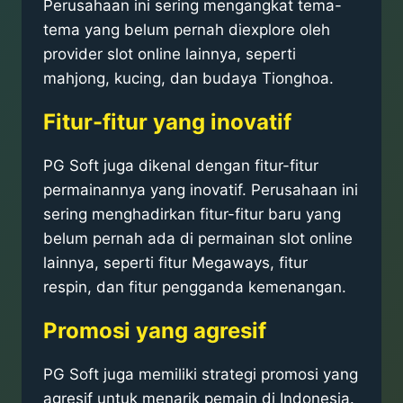
Perusahaan ini sering mengangkat tema-
tema yang belum pernah diexplore oleh
provider slot online lainnya, seperti
mahjong, kucing, dan budaya Tionghoa.
Fitur-fitur yang inovatif
PG Soft juga dikenal dengan fitur-fitur
permainannya yang inovatif. Perusahaan ini
sering menghadirkan fitur-fitur baru yang
belum pernah ada di permainan slot online
lainnya, seperti fitur Megaways, fitur
respin, dan fitur pengganda kemenangan.
Promosi yang agresif
PG Soft juga memiliki strategi promosi yang
agresif untuk menarik pemain di Indonesia.