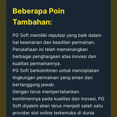
Beberapa Poin
Tambahan:
PG Soft memiliki reputasi yang baik dalam
hal keamanan dan keadilan permainan.
Perusahaan ini telah memenangkan
berbagai penghargaan atas inovasi dan
kualitas permainannya.
PG Soft berkomitmen untuk menciptakan
lingkungan permainan yang aman dan
bertanggung jawab.
Dengan terus mempertahankan
komitmennya pada kualitas dan inovasi, PG
Soft diyakini akan terus menjadi salah satu
provider slot online terkemuka di dunia