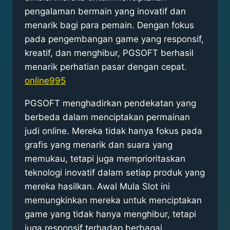
pengalaman bermain yang inovatif dan
menarik bagi para pemain. Dengan fokus
pada pengembangan game yang responsif,
kreatif, dan menghibur, PGSOFT berhasil
menarik perhatian pasar dengan cepat.
online995
PGSOFT menghadirkan pendekatan yang
berbeda dalam menciptakan permainan
judi online. Mereka tidak hanya fokus pada
grafis yang menarik dan suara yang
memukau, tetapi juga memprioritaskan
teknologi inovatif dalam setiap produk yang
mereka hasilkan. Awal Mula Slot ini
memungkinkan mereka untuk menciptakan
game yang tidak hanya menghibur, tetapi
juga responsif terhadap berbagai