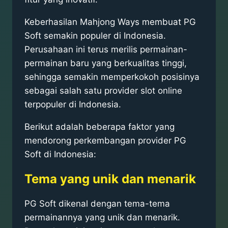
Keberhasilan Mahjong Ways membuat PG
Soft semakin populer di Indonesia.
Perusahaan ini terus merilis permainan-
permainan baru yang berkualitas tinggi,
sehingga semakin memperkokoh posisinya
sebagai salah satu provider slot online
terpopuler di Indonesia.
Berikut adalah beberapa faktor yang
mendorong perkembangan provider PG
Soft di Indonesia:
Tema yang unik dan menarik
PG Soft dikenal dengan tema-tema
permainannya yang unik dan menarik.