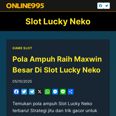
Skip
to
content
Slot Lucky Neko
GAME SLOT
Pola Ampuh Raih Maxwin
Besar Di Slot Lucky Neko
05/10/2025
Facebook
Twitter
Telegram
X
WhatsApp
Messenger
Line
Share
Temukan pola ampuh Slot Lucky Neko
terbaru! Strategi jitu dan trik gacor untuk