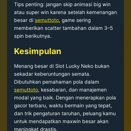
Tips penting: jangan skip animasi big win
atau super win karena setelah kemenangan
besar di
semuttoto
, game sering
memberikan scatter tambahan dalam 3–5
spin berikutnya.
Kesimpulan
Menang besar di Slot Lucky Neko bukan
sekadar keberuntungan semata.
Dibutuhkan pemahaman pola dalam
semuttoto
, kesabaran, dan manajemen
modal yang baik. Dengan menerapkan pola
gacor terbaru, waktu bermain yang tepat,
dan trik pengaturan taruhan, peluang kamu
untuk mendapatkan maxwin besar akan
meningkat drastis.