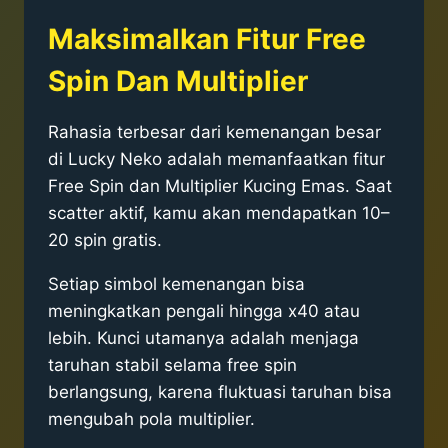
Maksimalkan Fitur Free
Spin Dan Multiplier
Rahasia terbesar dari kemenangan besar
di Lucky Neko adalah memanfaatkan fitur
Free Spin dan Multiplier Kucing Emas. Saat
scatter aktif, kamu akan mendapatkan 10–
20 spin gratis.
Setiap simbol kemenangan bisa
meningkatkan pengali hingga x40 atau
lebih. Kunci utamanya adalah menjaga
taruhan stabil selama free spin
berlangsung, karena fluktuasi taruhan bisa
mengubah pola multiplier.