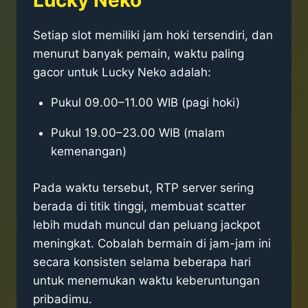
Lucky Neko
Setiap slot memiliki jam hoki tersendiri, dan
menurut banyak pemain, waktu paling
gacor untuk Lucky Neko adalah:
Pukul 09.00–11.00 WIB (pagi hoki)
Pukul 19.00–23.00 WIB (malam
kemenangan)
Pada waktu tersebut, RTP server sering
berada di titik tinggi, membuat scatter
lebih mudah muncul dan peluang jackpot
meningkat. Cobalah bermain di jam-jam ini
secara konsisten selama beberapa hari
untuk menemukan waktu keberuntungan
pribadimu.