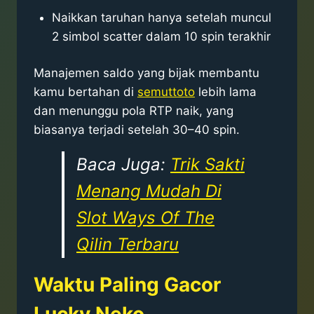
Naikkan taruhan hanya setelah muncul
2 simbol scatter dalam 10 spin terakhir
Manajemen saldo yang bijak membantu
kamu bertahan di
semuttoto
lebih lama
dan menunggu pola RTP naik, yang
biasanya terjadi setelah 30–40 spin.
Baca Juga:
Trik Sakti
Menang Mudah Di
Slot Ways Of The
Qilin Terbaru
Waktu Paling Gacor