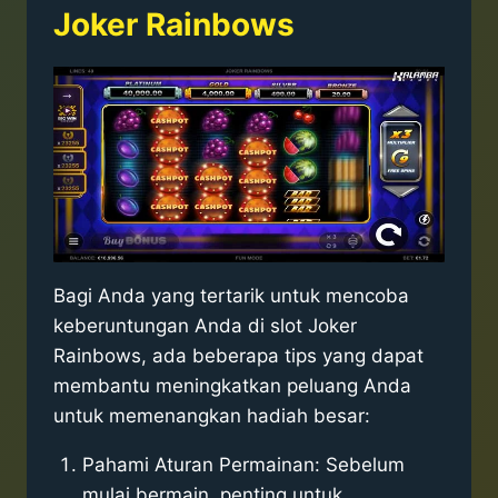
Joker Rainbows
Bagi Anda yang tertarik untuk mencoba
keberuntungan Anda di slot Joker
Rainbows, ada beberapa tips yang dapat
membantu meningkatkan peluang Anda
untuk memenangkan hadiah besar:
Pahami Aturan Permainan: Sebelum
mulai bermain, penting untuk