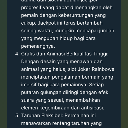
progresif yang dapat dimenangkan oleh
pemain dengan keberuntungan yang
cukup. Jackpot ini terus bertambah
seiring waktu, mungkin mencapai jumlah
yang mengubah hidup bagi para
pemenangnya.
Grafis dan Animasi Berkualitas Tinggi:
Dengan desain yang menawan dan
animasi yang halus, slot Joker Rainbows
menciptakan pengalaman bermain yang
imersif bagi para pemainnya. Setiap
putaran gulungan diiringi dengan efek
suara yang sesuai, menambahkan
elemen kegembiraan dan antisipasi.
Taruhan Fleksibel: Permainan ini
menawarkan rentang taruhan yang