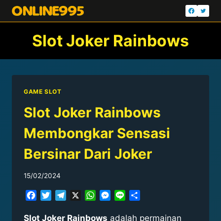
Skip
to
content
Slot Joker Rainbows
GAME SLOT
Slot Joker Rainbows
Membongkar Sensasi
Bersinar Dari Joker
15/02/2024
Facebook
Twitter
Telegram
X
WhatsApp
Messenger
Line
Share
Slot Joker Rainbows
adalah permainan