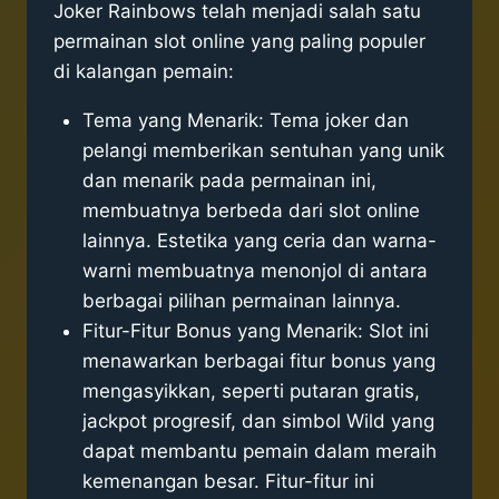
Joker Rainbows telah menjadi salah satu
permainan slot online yang paling populer
di kalangan pemain:
Tema yang Menarik: Tema joker dan
pelangi memberikan sentuhan yang unik
dan menarik pada permainan ini,
membuatnya berbeda dari slot online
lainnya. Estetika yang ceria dan warna-
warni membuatnya menonjol di antara
berbagai pilihan permainan lainnya.
Fitur-Fitur Bonus yang Menarik: Slot ini
menawarkan berbagai fitur bonus yang
mengasyikkan, seperti putaran gratis,
jackpot progresif, dan simbol Wild yang
dapat membantu pemain dalam meraih
kemenangan besar. Fitur-fitur ini