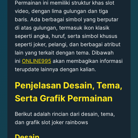
Permainan ini memiliki struktur khas slot
video, dengan lima gulungan dan tiga
baris. Ada berbagai simbol yang berputar
di atas gulungan, termasuk ikon klasik
seperti angka, huruf, serta simbol khusus
seperti joker, pelangi, dan berbagai atribut
lain yang terkait dengan tema. Dibawah
ini
ONLINE995
akan membagikan informasi
terupdate lainnya dengan kalian.
Penjelasan Desain, Tema,
Serta Grafik Permainan
Berikut adalah rincian dari desain, tema,
dan grafik slot joker rainbows
Desain