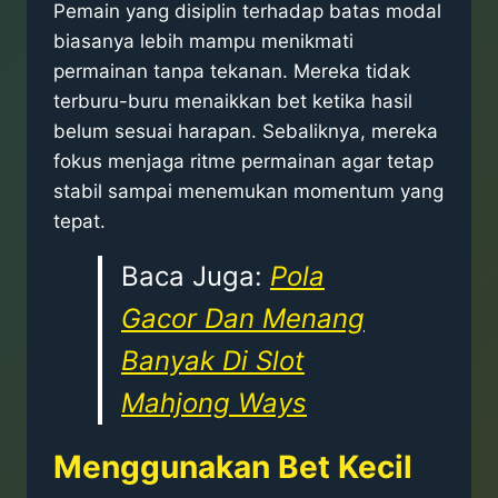
Pemain yang disiplin terhadap batas modal
biasanya lebih mampu menikmati
permainan tanpa tekanan. Mereka tidak
terburu-buru menaikkan bet ketika hasil
belum sesuai harapan. Sebaliknya, mereka
fokus menjaga ritme permainan agar tetap
stabil sampai menemukan momentum yang
tepat.
Baca Juga:
Pola
Gacor Dan Menang
Banyak Di Slot
Mahjong Ways
Menggunakan Bet Kecil