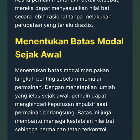
mereka dapat menyesuaikan nilai bet
secara lebih rasional tanpa melakukan
perubahan yang terlalu drastis.
Menentukan Batas Modal
Sejak Awal
Menentukan batas modal merupakan
langkah penting sebelum memulai
permainan. Dengan menetapkan jumlah
yang jelas sejak awal, pemain dapat
menghindari keputusan impulsif saat
permainan berlangsung. Batas ini juga
membantu menjaga kestabilan nilai bet
sehingga permainan tetap terkontrol.