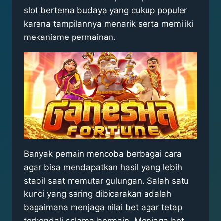
slot bertema budaya yang cukup populer
karena tampilannya menarik serta memiliki
mekanisme permainan.
Banyak pemain mencoba berbagai cara
agar bisa mendapatkan hasil yang lebih
stabil saat memutar gulungan. Salah satu
kunci yang sering dibicarakan adalah
bagaimana menjaga nilai bet agar tetap
terkendali selama bermain. Menjaga bet