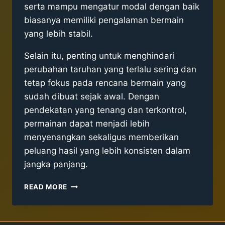
serta mampu mengatur modal dengan baik
biasanya memiliki pengalaman bermain
yang lebih stabil.
Selain itu, penting untuk menghindari
perubahan taruhan yang terlalu sering dan
tetap fokus pada rencana bermain yang
sudah dibuat sejak awal. Dengan
pendekatan yang tenang dan terkontrol,
permainan dapat menjadi lebih
menyenangkan sekaligus memberikan
peluang hasil yang lebih konsisten dalam
jangka panjang.
TIPS
READ MORE
MENJAGA
BET
SUPAYA