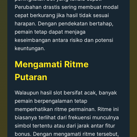
Perubahan drastis sering membuat modal
cepat berkurang jika hasil tidak sesuai
harapan. Dengan pendekatan bertahap,
pemain tetap dapat menjaga
keseimbangan antara risiko dan potensi
keuntungan.
Mengamati Ritme
Putaran
Walaupun hasil slot bersifat acak, banyak
pemain berpengalaman tetap
memperhatikan ritme permainan. Ritme ini
biasanya terlihat dari frekuensi munculnya
simbol tertentu atau dari jarak antar fitur
bonus. Dengan mengamati ritme tersebut,