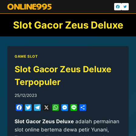
Skip
to
content
Slot Gacor Zeus Deluxe
GAME SLOT
Slot Gacor Zeus Deluxe
Terpopuler
25/12/2023
Facebook
Twitter
Telegram
X
WhatsApp
Messenger
Line
Share
Slot Gacor Zeus Deluxe
adalah permainan
slot online bertema dewa petir Yunani,