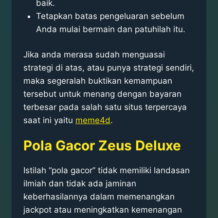
baik.
Tetapkan batas pengeluaran sebelum
Anda mulai bermain dan patuhilah itu.
Jika anda merasa sudah menguasai
strategi di atas, atau punya strategi sendiri,
maka segeralah buktikan kemampuan
tersebut untuk menang dengan bayaran
terbesar pada salah satu situs terpercaya
saat ini yaitu
meme4d
.
Pola Gacor Zeus Deluxe
Istilah “pola gacor” tidak memiliki landasan
ilmiah dan tidak ada jaminan
keberhasilannya dalam memenangkan
jackpot atau meningkatkan kemenangan