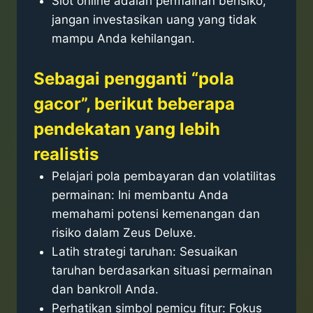
Slot online adalah permainan berisiko,
jangan investasikan uang yang tidak
mampu Anda kehilangan.
Sebagai pengganti “pola
gacor”, berikut beberapa
pendekatan yang lebih
realistis
Pelajari pola pembayaran dan volatilitas
permainan: Ini membantu Anda
memahami potensi kemenangan dan
risiko dalam Zeus Deluxe.
Latih strategi taruhan: Sesuaikan
taruhan berdasarkan situasi permainan
dan bankroll Anda.
Perhatikan simbol pemicu fitur: Fokus