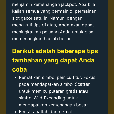
menjamin kemenangan jackpot. Apa bila
kalian semua yang bermain di permainan
slot gacor satu ini Namun, dengan
mengikuti tips di atas, Anda akan dapat
meningkatkan peluang Anda untuk bisa
memenangkan hadiah besar.
Berikut adalah beberapa tips
tambahan yang dapat Anda
coba
Perhatikan simbol pemicu fitur: Fokus
pada mendapatkan simbol Scatter
untuk memicu putaran gratis atau
simbol Wild Expanding untuk
mendapatkan kemenangan besar.
Beristirahatlah dan nikmati