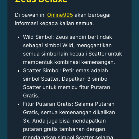
Di bawah ini
Online995
akan berbagai
informasi kepada kalian semua.
Wild Simbol: Zeus sendiri bertindak
sebagai simbol Wild, menggantikan
semua simbol lain kecuali Scatter untuk
membentuk kombinasi kemenangan.
Scatter Simbol: Petir emas adalah
simbol Scatter. Dapatkan 3 simbol
Scatter untuk memicu fitur Putaran
Gratis.
Fitur Putaran Gratis: Selama Putaran
Gratis, semua kemenangan dikalikan
3x. Anda juga bisa mendapatkan
putaran gratis tambahan dengan
mendaratkan simbol Scatter selama