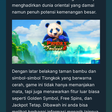
menghadirkan dunia oriental yang damai
namun penuh potensi kemenangan besar.
Dengan latar belakang taman bambu dan
simbol-simbol Tiongkok yang berwarna
cerah, game ini tidak hanya memanjakan
mata, tapi juga menawarkan fitur luar biasa
seperti Golden Symbol, Free Spins, dan
Jackpot Tetap. Dibawah ini anda bisa
melihat berbagai informasi menarik lainnya