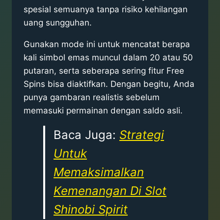
spesial semuanya tanpa risiko kehilangan
uang sungguhan.
Gunakan mode ini untuk mencatat berapa
kali simbol emas muncul dalam 20 atau 50
putaran, serta seberapa sering fitur Free
Spins bisa diaktifkan. Dengan begitu, Anda
punya gambaran realistis sebelum
memasuki permainan dengan saldo asli.
Baca Juga:
Strategi
Untuk
Memaksimalkan
Kemenangan Di Slot
Shinobi Spirit