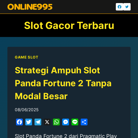
Skip
to
content
Slot Gacor Terbaru
GAME SLOT
Strategi Ampuh Slot
Panda Fortune 2 Tanpa
Modal Besar
08/06/2025
Facebook
Twitter
Telegram
X
WhatsApp
Messenger
Line
Share
Slot Panda Fortune 2 dari Pragmatic Play