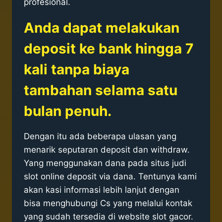
profesional.
Anda dapat melakukan
deposit ke bank hingga 7
kali tanpa biaya
tambahan selama satu
bulan penuh.
Dengan itu ada beberapa ulasan yang
menarik seputaran deposit dan withdraw.
Yang menggunakan dana pada situs judi
slot online deposit via dana. Tentunya kami
akan kasi informasi lebih lanjut dengan
bisa menghubungi Cs yang melalui kontak
yang sudah tersedia di website slot gacor.