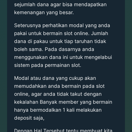
sejumlah dana agar bisa mendapatkan
kemenangan yang besar.
Seterusnya perhatikan modal yang anda
pakai untuk bermain slot online. Jumlah
dana di pakau untuk tiap taruhan tidak
boleh sama. Pada dasarnya anda
menggunakan dana ini untuk mengelabui
sistem pada permainan slot.
Modal atau dana yang cukup akan
memudahkan anda bermain pada slot
online, agar anda tidak takut dengan
kekalahan Banyak member yang bermain
hanya bermodalkan 1 kali melakukan
deposit saja,
Dengan Hal Tersebut tentu membuat kita