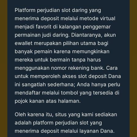
Platform perjudian slot daring yang
menerima deposit melalui metode virtual
menjadi favorit di kalangan penggemar
permainan judi daring. Diantaranya, akun
ewallet merupakan pilihan utama bagi
banyak pemain karena memungkinkan
mereka untuk bermain tanpa harus
menggunakan nomor rekening bank. Cara
untuk memperoleh akses slot deposit Dana
ini sangatlah sederhana; Anda hanya perlu
mendaftar melalui tombol yang tersedia di
pojok kanan atas halaman.
Oleh karena itu, situs yang kami sediakan
adalah platform perjudian slot yang
menerima deposit melalui layanan Dana.