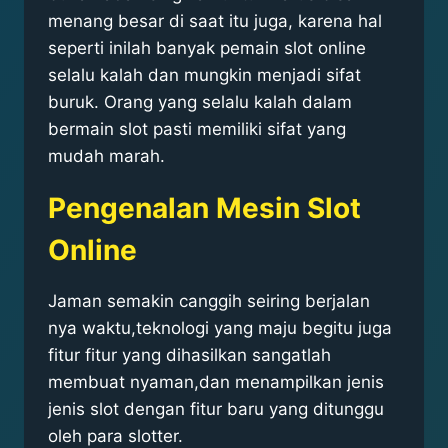
menang besar di saat itu juga, karena hal
seperti inilah banyak pemain slot online
selalu kalah dan mungkin menjadi sifat
buruk. Orang yang selalu kalah dalam
bermain slot pasti memiliki sifat yang
mudah marah.
Pengenalan Mesin Slot
Online
Jaman semakin canggih seiring berjalan
nya waktu,teknologi yang maju begitu juga
fitur fitur yang dihasilkan sangatlah
membuat nyaman,dan menampilkan jenis
jenis slot dengan fitur baru yang ditunggu
oleh para slotter.