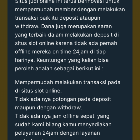
Situs judi online ini terus berinovasi untuk
mempermudah member dengan melakukan
transaksi baik itu deposit ataupun
withdraw. Dana juga merupakan saran
yang terbaik dalam melakukan deposit di
situs slot online karena tidak ada pernah
offline mereka on time 24jam di tiap
harinya. Keuntungan yang kalian bisa
peroleh adalah sebagai berikut ini :
Mempermudah melakukan transaksi pada
di situs slot online.
Tidak ada nya potongan pada deposit
maupun dengan withdraw.
Tidak ada nya jam offline sepeti yang
sudah kami bilang kamu menyediakan
pelayanan 24jam dengan layanan