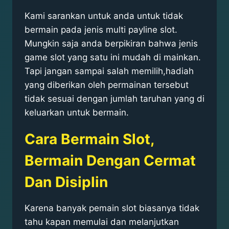
Kami sarankan untuk anda untuk tidak
bermain pada jenis multi payline slot.
Mungkin saja anda berpikiran bahwa jenis
game slot yang satu ini mudah di mainkan.
Tapi jangan sampai salah memilih,hadiah
yang diberikan oleh permainan tersebut
tidak sesuai dengan jumlah taruhan yang di
keluarkan untuk bermain.
Cara Bermain Slot,
Bermain Dengan Cermat
Dan Disiplin
Karena banyak pemain slot biasanya tidak
tahu kapan memulai dan melanjutkan