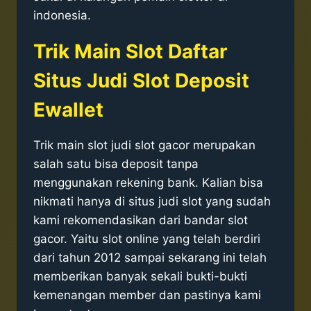
indonesia.
Trik Main Slot Daftar
Situs Judi Slot Deposit
Ewallet
Trik main slot judi slot gacor merupakan
salah satu bisa deposit tanpa
menggunakan rekening bank. Kalian bisa
nikmati hanya di situs judi slot yang sudah
kami rekomendasikan dari bandar slot
gacor. Yaitu slot online yang telah berdiri
dari tahun 2012 sampai sekarang ini telah
memberikan banyak sekali bukti-bukti
kemenangan member dan pastinya kami