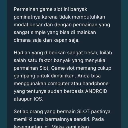
Permainan game slot ini banyak
peminatnya karena tidak membutuhkan
modal besar dan dengan permainan yang
sangat simple yang bisa di mainkan
dimana saja dan kapan saja.
Hadiah yang diberikan sangat besar, Inilah
salah satu faktor banyak yang menyukai
permainan Slot, Game slot memang cukup
gampang untuk dimainkan, Anda bisa
menggunakan computer atau handphone
yang tentunya sudah berbasis ANDROID
ataupun IOS.
Setiap orang yang bermain SLOT pastinya
memiliki cara bermainnya sendiri. Pada
kesempatan ini, Maka kami akan