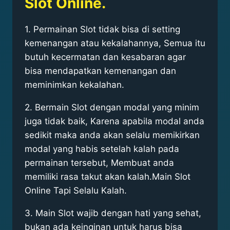
Slot Online.
1. Permainan Slot tidak bisa di setting
kemenangan atau kekalahannya, Semua itu
butuh kecermatan dan kesabaran agar
bisa mendapatkan kemenangan dan
meminimkan kekalahan.
2. Bermain Slot dengan modal yang minim
juga tidak baik, Karena apabila modal anda
sedikit maka anda akan selalu memikirkan
modal yang habis setelah kalah pada
permainan tersebut, Membuat anda
memiliki rasa takut akan kalah.Main Slot
Online Tapi Selalu Kalah.
3. Main Slot wajib dengan hati yang sehat,
bukan ada keinginan untuk harus bisa