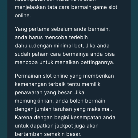
menjelaskan tata cara bermain game slot
online.
Yang pertama sebelum anda bermain,
anda harus mencoba terlebih
dahulu.dengan minimal bet, Jika anda
sudah paham cara bermainya anda bisa
mencoba untuk menaikan bettingannya.
Permainan slot online yang memberikan
kemenangan terbaik tentu memiliki
penawaran yang besar. Jika
memungkinkan, anda boleh bermain
dengan jumlah taruhan yang maksimal.
Karena dengan begini kesempatan anda
untuk dapatkan jackpot juga akan
bertambah semakin besar.