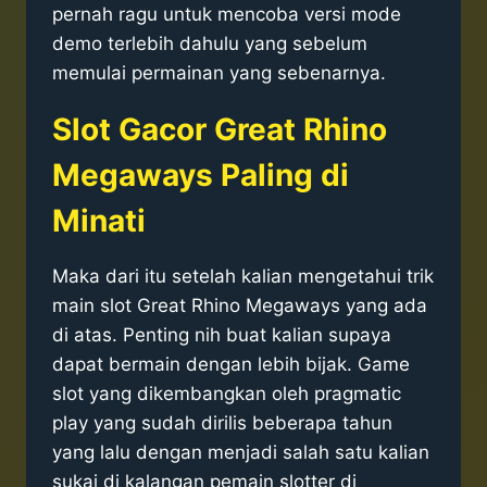
pernah ragu untuk mencoba versi mode
demo terlebih dahulu yang sebelum
memulai permainan yang sebenarnya.
Slot Gacor Great Rhino
Megaways Paling di
Minati
Maka dari itu setelah kalian mengetahui trik
main slot Great Rhino Megaways yang ada
di atas. Penting nih buat kalian supaya
dapat bermain dengan lebih bijak. Game
slot yang dikembangkan oleh pragmatic
play yang sudah dirilis beberapa tahun
yang lalu dengan menjadi salah satu kalian
sukai di kalangan pemain slotter di