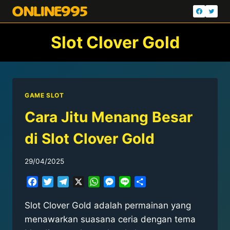
Skip
to
content
Slot Clover Gold
GAME SLOT
Cara Jitu Menang Besar
di Slot Clover Gold
29/04/2025
Facebook
Twitter
Telegram
X
WhatsApp
Messenger
Line
Share
Slot Clover Gold adalah permainan yang
menawarkan suasana ceria dengan tema