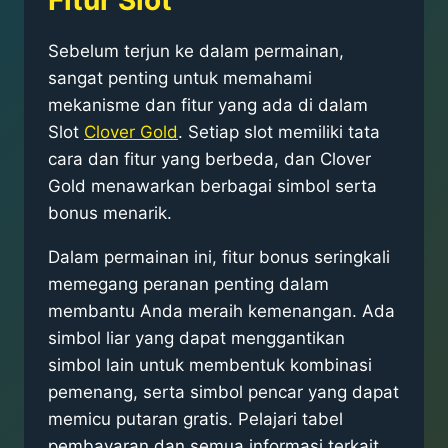
Fitur Slot
Sebelum terjun ke dalam permainan,
sangat penting untuk memahami
mekanisme dan fitur yang ada di dalam
Slot
Clover Gold
. Setiap slot memiliki tata
cara dan fitur yang berbeda, dan Clover
Gold menawarkan berbagai simbol serta
bonus menarik.
Dalam permainan ini, fitur bonus seringkali
memegang peranan penting dalam
membantu Anda meraih kemenangan. Ada
simbol liar yang dapat menggantikan
simbol lain untuk membentuk kombinasi
pemenang, serta simbol pencar yang dapat
memicu putaran gratis. Pelajari tabel
pembayaran dan semua informasi terkait