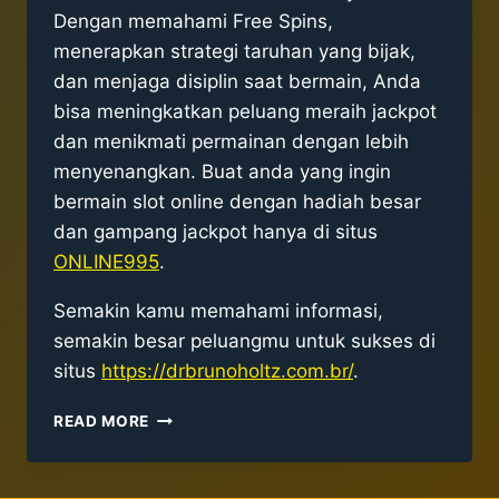
Dengan memahami Free Spins,
menerapkan strategi taruhan yang bijak,
dan menjaga disiplin saat bermain, Anda
bisa meningkatkan peluang meraih jackpot
dan menikmati permainan dengan lebih
menyenangkan. Buat anda yang ingin
bermain slot online dengan hadiah besar
dan gampang jackpot hanya di situs
ONLINE995
.
Semakin kamu memahami informasi,
semakin besar peluangmu untuk sukses di
situs
https://drbrunoholtz.com.br/
.
TRIK
READ MORE
JITU
MENDAPATKAN
JACKPOT