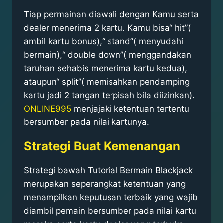
Tiap permainan diawali dengan Kamu serta
dealer menerima 2 kartu. Kamu bisa“ hit”(
ambil kartu bonus),“ stand”( menyudahi
bermain),“ double down”( menggandakan
taruhan sehabis menerima kartu kedua),
ataupun“ split”( memisahkan pendamping
kartu jadi 2 tangan terpisah bila diizinkan).
ONLINE995
menjajaki ketentuan tertentu
bersumber pada nilai kartunya.
Strategi Buat Kemenangan
Strategi bawah Tutorial Bermain Blackjack
merupakan seperangkat ketentuan yang
menampilkan keputusan terbaik yang wajib
diambil pemain bersumber pada nilai kartu