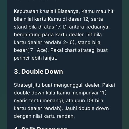
Keputusan krusial! Biasanya, Kamu mau hit
bila nilai kartu Kamu di dasar 12, serta
stand bila di atas 17. Di antara keduanya,
bergantung pada kartu dealer: hit bila
kartu dealer rendah( 2- 6), stand bila
besar( 7- Ace). Pakai chart strategi buat
perinci lebih lanjut.
3. Double Down
Strategi jitu buat mengungguli dealer. Pakai
double down kala Kamu mempunyai 11(
nyaris tentu menang), ataupun 10( bila
kartu dealer rendah). Jauhi double down
dengan nilai kartu rendah.