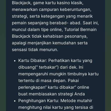
Blackjack, game kartu kasino klasik,
menawarkan campuran keberuntungan,
strategi, serta ketegangan yang menarik
pemain sepanjang berabad- abad. Saat ini,
muncul dalam tipe online, Tutorial Bermain
Blackjack tidak kehabisan pesonanya,
apalagi menjanjikan kemudahan serta
sensasi tidak menurun.
Kartu Dibakar: Perhatikan kartu yang
dibuang(“ terbakar”) dari dek. Ini
mempengaruhi mungkin timbulnya kartu
tertentu di masa depan. Pakai
perlengkapan“ kartu dibakar” online
buat membiasakan strategi Anda
Penghitungan Kartu: Metode mutahir
menghitung nilai kartu yang tersisa di