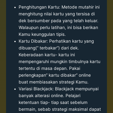
Penghitungan Kartu: Metode mutahir ini
menghitung nilai kartu yang tersisa di
dek bersumber pada yang telah keluar.
Walaupun perlu latihan, ini bisa berikan
Kamu keunggulan tipis.
Kartu Dibakar: Perhatikan kartu yang
dibuang(“ terbakar”) dari dek.
Keberadaan kartu- kartu ini
mempengaruhi mungkin timbulnya kartu
tertentu di masa depan. Pakai
perlengkapan“ kartu dibakar” online
buat membiasakan strategi Kamu.
Variasi Blackjack: Blackjack mempunyai
banyak alterasi online. Pelajari
ketentuan tiap- tiap saat sebelum
bermain, sebab strategi maksimal dapat