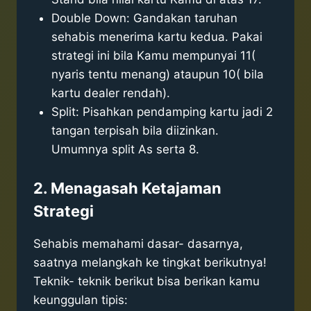
Double Down: Gandakan taruhan
sehabis menerima kartu kedua. Pakai
strategi ini bila Kamu mempunyai 11(
nyaris tentu menang) ataupun 10( bila
kartu dealer rendah).
Split: Pisahkan pendamping kartu jadi 2
tangan terpisah bila diizinkan.
Umumnya split As serta 8.
2. Menagasah Ketajaman
Strategi
Sehabis memahami dasar- dasarnya,
saatnya melangkah ke tingkat berikutnya!
Teknik- teknik berikut bisa berikan kamu
keunggulan tipis: