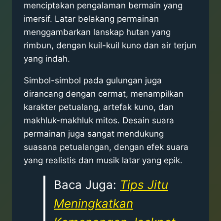
menciptakan pengalaman bermain yang
imersif. Latar belakang permainan
menggambarkan lanskap hutan yang
rimbun, dengan kuil-kuil kuno dan air terjun
yang indah.
Simbol-simbol pada gulungan juga
dirancang dengan cermat, menampilkan
karakter petualang, artefak kuno, dan
makhluk-makhluk mitos. Desain suara
permainan juga sangat mendukung
suasana petualangan, dengan efek suara
yang realistis dan musik latar yang epik.
Baca Juga:
Tips Jitu
Meningkatkan