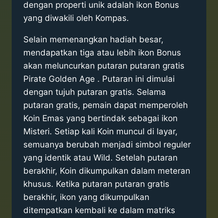
dengan properti unik adalah ikon Bonus
yang diwakili oleh Kompas.
Selain memenangkan hadiah besar,
mendapatkan tiga atau lebih ikon Bonus
akan meluncurkan putaran putaran gratis
Pirate Golden Age . Putaran ini dimulai
dengan tujuh putaran gratis. Selama
putaran gratis, pemain dapat memperoleh
Koin Emas yang bertindak sebagai ikon
Misteri. Setiap kali Koin muncul di layar,
semuanya berubah menjadi simbol reguler
yang identik atau Wild. Setelah putaran
berakhir, Koin dikumpulkan dalam meteran
khusus. Ketika putaran putaran gratis
berakhir, ikon yang dikumpulkan
ditempatkan kembali ke dalam matriks