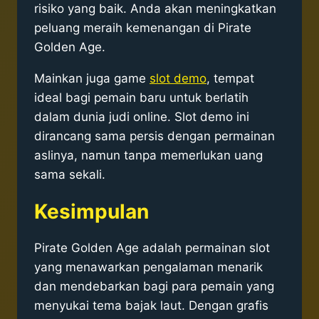
risiko yang baik. Anda akan meningkatkan
peluang meraih kemenangan di Pirate
Golden Age.
Mainkan juga game
slot demo
, tempat
ideal bagi pemain baru untuk berlatih
dalam dunia judi online. Slot demo ini
dirancang sama persis dengan permainan
aslinya, namun tanpa memerlukan uang
sama sekali.
Kesimpulan
Pirate Golden Age adalah permainan slot
yang menawarkan pengalaman menarik
dan mendebarkan bagi para pemain yang
menyukai tema bajak laut. Dengan grafis