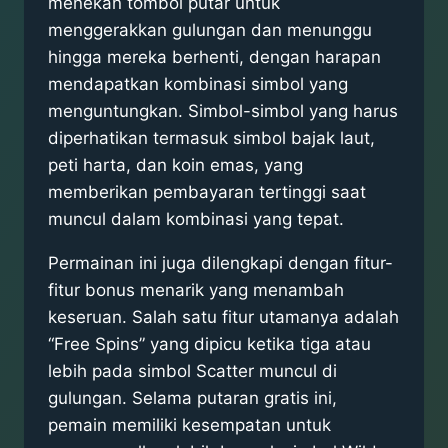
menekan tombol putar untuk
menggerakkan gulungan dan menunggu
hingga mereka berhenti, dengan harapan
mendapatkan kombinasi simbol yang
menguntungkan. Simbol-simbol yang harus
diperhatikan termasuk simbol bajak laut,
peti harta, dan koin emas, yang
memberikan pembayaran tertinggi saat
muncul dalam kombinasi yang tepat.
Permainan ini juga dilengkapi dengan fitur-
fitur bonus menarik yang menambah
keseruan. Salah satu fitur utamanya adalah
“Free Spins” yang dipicu ketika tiga atau
lebih pada simbol Scatter muncul di
gulungan. Selama putaran gratis ini,
pemain memiliki kesempatan untuk