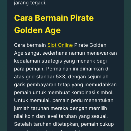
jarang terjadi.
Cara Bermain Pirate
Golden Age
Cara bermain
Slot Online
Pirate Golden
Age sangat sederhana namun menawarkan
kedalaman strategis yang menarik bagi
para pemain. Permainan ini dimainkan di
atas grid standar 5×3, dengan sejumlah
garis pembayaran tetap yang memudahkan
pemain untuk membuat kombinasi simbol.
Untuk memulai, pemain perlu menentukan
jumlah taruhan mereka dengan memilih
nilai koin dan level taruhan yang sesuai.
Setelah taruhan ditetapkan, pemain cukup