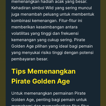
memenangkan hadiah acak yang besar.
Kehadiran simbol Wild yang sering muncul
juga menambah peluang untuk membentuk
kombinasi kemenangan. Fitur-fitur ini
memberikan keseimbangan antara
volatilitas yang tinggi dan frekuensi
kemenangan yang cukup sering. Pirate
Golden Age pilihan yang ideal bagi pemain
yang menyukai risiko tinggi dengan potensi
pembayaran besar.
Tips Memenangkan
Pirate Golden Age
Untuk memenangkan permainan Pirate
Golden Age, penting bagi pemain untuk