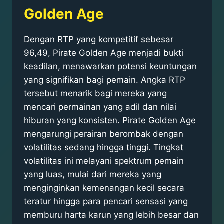
Golden Age
Dengan RTP yang kompetitif sebesar
96,49, Pirate Golden Age menjadi bukti
keadilan, menawarkan potensi keuntungan
yang signifikan bagi pemain. Angka RTP
tersebut menarik bagi mereka yang
mencari permainan yang adil dan nilai
hiburan yang konsisten. Pirate Golden Age
mengarungi perairan berombak dengan
volatilitas sedang hingga tinggi. Tingkat
volatilitas ini melayani spektrum pemain
yang luas, mulai dari mereka yang
menginginkan kemenangan kecil secara
teratur hingga para pencari sensasi yang
memburu harta karun yang lebih besar dan