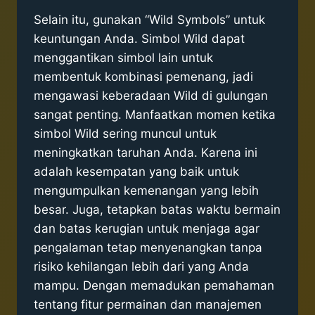
Selain itu, gunakan “Wild Symbols” untuk
keuntungan Anda. Simbol Wild dapat
menggantikan simbol lain untuk
membentuk kombinasi pemenang, jadi
mengawasi keberadaan Wild di gulungan
sangat penting. Manfaatkan momen ketika
simbol Wild sering muncul untuk
meningkatkan taruhan Anda. Karena ini
adalah kesempatan yang baik untuk
mengumpulkan kemenangan yang lebih
besar. Juga, tetapkan batas waktu bermain
dan batas kerugian untuk menjaga agar
pengalaman tetap menyenangkan tanpa
risiko kehilangan lebih dari yang Anda
mampu. Dengan memadukan pemahaman
tentang fitur permainan dan manajemen