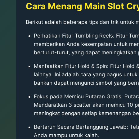
Cara Menang Main Slot Cr
Berikut adalah beberapa tips dan trik untu
Perhatikan Fitur Tumbling Reels: Fitur 
memberikan Anda kesempatan untuk menan
berturut-turut, yang dapat meningkatka
Manfaatkan Fitur Hold & Spin: Fitur Hol
lainnya. Ini adalah cara yang bagus un
bahkan dapat mengunci simbol yang berni
Fokus pada Memicu Putaran Gratis: Putar
Mendaratkan 3 scatter akan memicu 10 pu
meningkat dengan setiap kemenangan ber
Bertaruh Secara Bertanggung Jawab: Teta
Anda mampu untuk kalah.