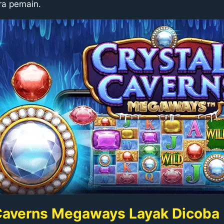
ra pemain.
Caverns Megaways Layak Dicoba