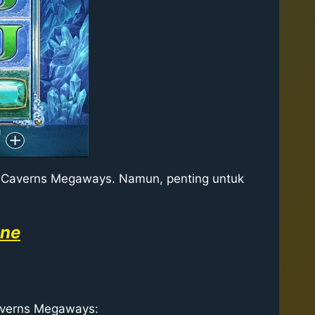
al Caverns Megaways. Namun, penting untuk
ine
Caverns Megaways: