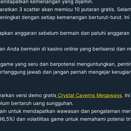
mendapatkan kemenangan yang dijamin.
ratkan 3 scatter akan memicu 10 putaran gratis. Sela
meningkat dengan setiap kemenangan berturut-turut. In
pkan anggaran sebelum bermain dan patuhi anggaran te
kan Anda bermain di kasino online yang berlisensi dan me
game yang seru dan berpotensi menguntungkan, penting
ertanggung jawab dan jangan pernah mengejar kerugian
arkan versi demo gratis
Crystal Caverns Megaways
. I
lum bertaruh uang sungguhan.
n lain untuk mendapatkan wawasan dan pengalaman me
96,5%) dan volatilitas game untuk memahami potensi ti