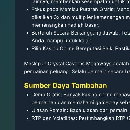
lainnya, memberikan kesempatan untuk 
Fokus pada Memicu Putaran Gratis: Menda
dikalikan 3x dan multiplier kemenangan 
memenangkan hadiah besar.
Bertaruh Secara Bertanggung Jawab: Teta
Anda mampu untuk kalah.
Pilih Kasino Online Bereputasi Baik: Pasti
Meskipun Crystal Caverns Megaways adalah 
permainan peluang. Selalu bermain secara b
Sumber Daya Tambahan
Demo Gratis: Banyak kasino online menaw
permainan dan memahami gameplay sebe
Ulasan Pemain: Baca ulasan dari pemai
RTP dan Volatilitas: Pertimbangkan RTP (