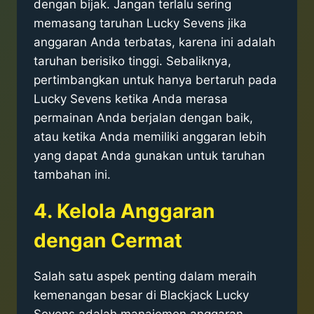
dengan bijak. Jangan terlalu sering
memasang taruhan Lucky Sevens jika
anggaran Anda terbatas, karena ini adalah
taruhan berisiko tinggi. Sebaliknya,
pertimbangkan untuk hanya bertaruh pada
Lucky Sevens ketika Anda merasa
permainan Anda berjalan dengan baik,
atau ketika Anda memiliki anggaran lebih
yang dapat Anda gunakan untuk taruhan
tambahan ini.
4. Kelola Anggaran
dengan Cermat
Salah satu aspek penting dalam meraih
kemenangan besar di Blackjack Lucky