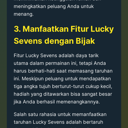
meningkatkan peluang Anda untuk
menang.
3. Manfaatkan Fitur Lucky
Sevens dengan Bijak
Fitur Lucky Sevens adalah daya tarik
utama dalam permainan ini, tetapi Anda
harus berhati-hati saat memasang taruhan
ini. Meskipun peluang untuk mendapatkan
tiga angka tujuh berturut-turut cukup kecil,
hadiah yang ditawarkan bisa sangat besar
jika Anda berhasil memenangkannya.
Salah satu rahasia untuk memanfaatkan
taruhan Lucky Sevens adalah bertaruh