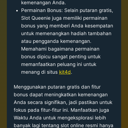
kemenangan Anda.
Permainan Bonus: Selain putaran gratis,
Slot Queenie juga memiliki permainan
bonus yang memberi Anda kesempatan
untuk memenangkan hadiah tambahan
atau pengganda kemenangan.
Memahami bagaimana permainan
bonus dipicu sangat penting untuk
memanfaatkan peluang ini untuk
menang di situs
kit4d
.
Menggunakan putaran gratis dan fitur
bonus dapat meningkatkan kemenangan
Anda secara signifikan, jadi pastikan untuk
fokus pada fitur-fitur ini. Manfaatkan juga
Waktu Anda untuk mengeksplorasi lebih
banyak lagi tentang slot online resmi hanya