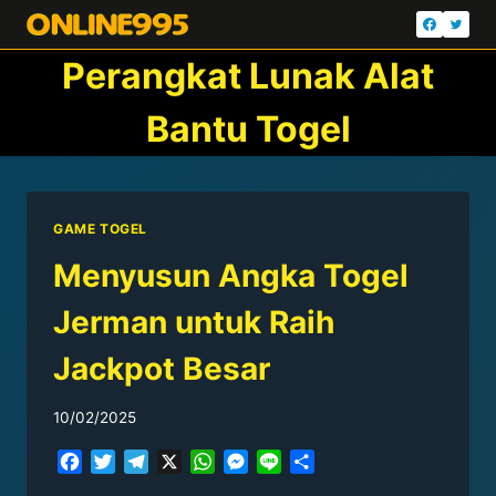
Skip
to
Perangkat Lunak Alat
content
Bantu Togel
GAME TOGEL
Menyusun Angka Togel
Jerman untuk Raih
Jackpot Besar
10/02/2025
Facebook
Twitter
Telegram
X
WhatsApp
Messenger
Line
Share