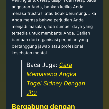
Penting untuk tetap disiplin dan tetap pada
anggaran Anda, bahkan ketika Anda
merasa frustrasi atau tidak beruntung. Jika
Anda merasa bahwa perjudian Anda
menjadi masalah, ada sumber daya yang
tersedia untuk membantu Anda. Carilah
bantuan dari organisasi perjudian yang
bertanggung jawab atau profesional
kesehatan mental.
Baca Juga:
Cara
Memasang Angka
Togel Sidney Dengan
Jitu
Bergabung dengan