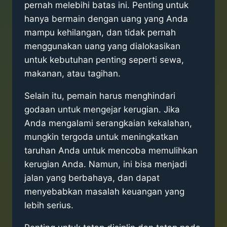
pernah melebihi batas ini. Penting untuk
hanya bermain dengan uang yang Anda
mampu kehilangan, dan tidak pernah
menggunakan uang yang dialokasikan
untuk kebutuhan penting seperti sewa,
makanan, atau tagihan.
Selain itu, pemain harus menghindari
godaan untuk mengejar kerugian. Jika
Anda mengalami serangkaian kekalahan,
mungkin tergoda untuk meningkatkan
taruhan Anda untuk mencoba memulihkan
kerugian Anda. Namun, ini bisa menjadi
jalan yang berbahaya, dan dapat
menyebabkan masalah keuangan yang
lebih serius.