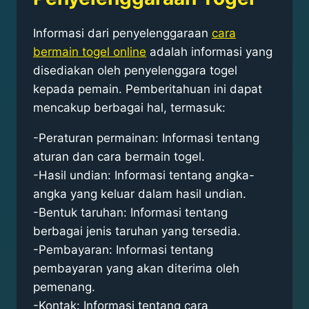
Informasi dari penyelenggaraan
cara
bermain togel online
adalah informasi yang
disediakan oleh penyelenggara togel
kepada pemain. Pemberitahuan ini dapat
mencakup berbagai hal, termasuk:
-Peraturan permainan: Informasi tentang
aturan dan cara bermain togel.
-Hasil undian: Informasi tentang angka-
angka yang keluar dalam hasil undian.
-Bentuk taruhan: Informasi tentang
berbagai jenis taruhan yang tersedia.
-Pembayaran: Informasi tentang
pembayaran yang akan diterima oleh
pemenang.
-Kontak: Informasi tentang cara