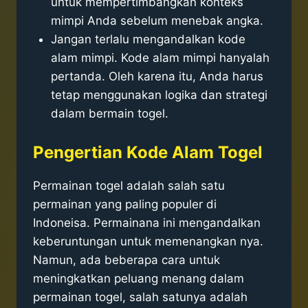
untuk mempertimbangkan konteks
mimpi Anda sebelum menebak angka.
Jangan terlalu mengandalkan kode
alam mimpi. Kode alam mimpi hanyalah
pertanda. Oleh karena itu, Anda harus
tetap menggunakan logika dan strategi
dalam bermain togel.
Pengertian Kode Alam Togel
Permainan togel adalah salah satu
permainan yang paling populer di
Indoneisa. Permainana ini mengandalkan
keberuntungan untuk memenangkan nya.
Namun, ada beberapa cara untuk
meningkatkan peluang menang dalam
permainan togel, salah satunya adalah