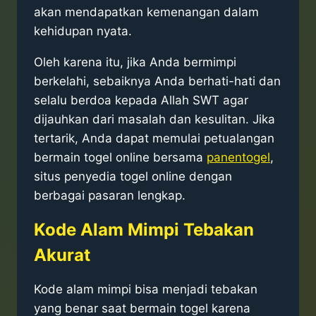
akan mendapatkan kemenangan dalam
kehidupan nyata.
Oleh karena itu, jika Anda bermimpi
berkelahi, sebaiknya Anda berhati-hati dan
selalu berdoa kepada Allah SWT agar
dijauhkan dari masalah dan kesulitan. Jika
tertarik, Anda dapat memulai petualangan
bermain togel online bersama
panentogel
,
situs penyedia togel online dengan
berbagai pasaran lengkap.
Kode Alam Mimpi Tebakan
Akurat
Kode alam mimpi bisa menjadi tebakan
yang benar saat bermain togel karena