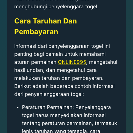
menghubungi penyelenggara togel.
Cara Taruhan Dan
Pembayaran
Informasi dari penyelenggaraan togel ini
penting bagi pemain untuk memahami
aturan permainan
ONLINE995
, mengetahui
hasil undian, dan mengetahui cara
melakukan taruhan dan pembayaran.
Berikut adalah beberapa contoh informasi
dari penyenlenggaraan togel:
Peraturan Permainan: Penyelenggara
togel harus menyediakan informasi
tentang peraturan permainan, termasuk
jenis taruhan yang tersedia, cara