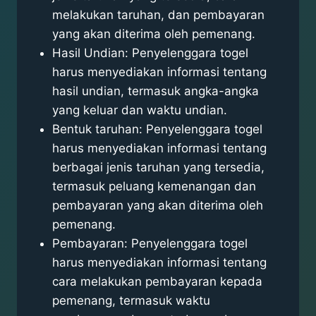
melakukan taruhan, dan pembayaran
yang akan diterima oleh pemenang.
Hasil Undian: Penyelenggara togel
harus menyediakan informasi tentang
hasil undian, termasuk angka-angka
yang keluar dan waktu undian.
Bentuk taruhan: Penyelenggara togel
harus menyediakan informasi tentang
berbagai jenis taruhan yang tersedia,
termasuk peluang kemenangan dan
pembayaran yang akan diterima oleh
pemenang.
Pembayaran: Penyelenggara togel
harus menyediakan informasi tentang
cara melakukan pembayaran kepada
pemenang, termasuk waktu