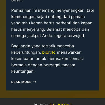
besar.
Permainan ini memang menyenangkan, tapi
kemenangan sejati datang dari pemain
yang tahu kapan harus berhenti dan kapan
harus menyerang. Selamat mencoba dan
semoga jackpot Anda segera terwujud.
Bagi anda yang tertarik mencoba
keberuntungan,
bibit4d
menawarkan
kesempatan untuk merasakan sensasi
bermain dengan berbagai macam
keuntungan.
PANDUAN
READ MORE
MENDAPATKAN
JACKPOT
FANTASTIS
CASINO