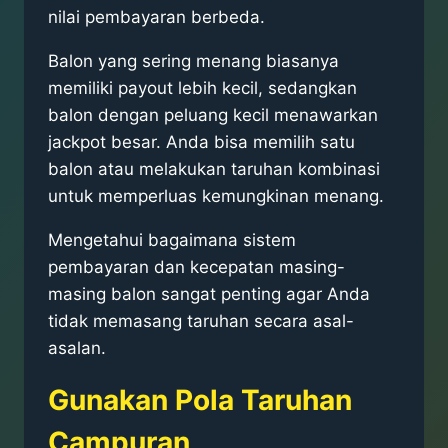
nilai pembayaran berbeda.
Balon yang sering menang biasanya
memiliki payout lebih kecil, sedangkan
balon dengan peluang kecil menawarkan
jackpot besar. Anda bisa memilih satu
balon atau melakukan taruhan kombinasi
untuk memperluas kemungkinan menang.
Mengetahui bagaimana sistem
pembayaran dan kecepatan masing-
masing balon sangat penting agar Anda
tidak memasang taruhan secara asal-
asalan.
Gunakan Pola Taruhan
Campuran