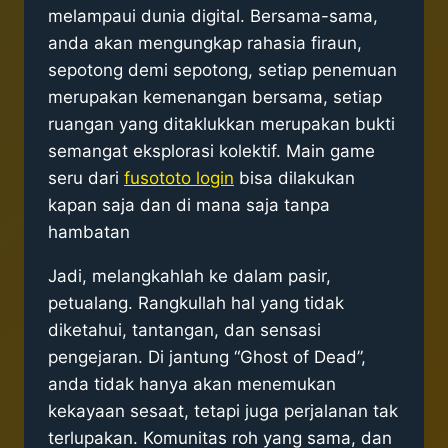
melampaui dunia digital. Bersama-sama,
anda akan mengungkap rahasia firaun,
sepotong demi sepotong, setiap penemuan
merupakan kemenangan bersama, setiap
ruangan yang ditaklukkan merupakan bukti
semangat eksplorasi kolektif. Main game
seru dari
fusototo login
bisa dilakukan
kapan saja dan di mana saja tanpa
hambatan
Jadi, melangkahlah ke dalam pasir,
petualang. Rangkullah hal yang tidak
diketahui, tantangan, dan sensasi
pengejaran. Di jantung “Ghost of Dead”,
anda tidak hanya akan menemukan
kekayaan sesaat, tetapi juga perjalanan tak
terlupakan. Komunitas roh yang sama, dan