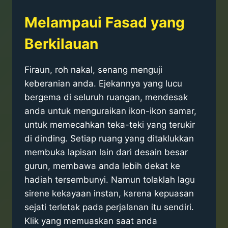
Melampaui Fasad yang
Berkilauan
Firaun, roh nakal, senang menguji
keberanian anda. Ejekannya yang lucu
bergema di seluruh ruangan, mendesak
anda untuk menguraikan ikon-ikon samar,
untuk memecahkan teka-teki yang terukir
di dinding. Setiap ruang yang ditaklukkan
membuka lapisan lain dari desain besar
gurun, membawa anda lebih dekat ke
hadiah tersembunyi. Namun tolaklah lagu
sirene kekayaan instan, karena kepuasan
sejati terletak pada perjalanan itu sendiri.
Klik yang memuaskan saat anda