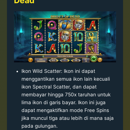
Dead
Ikon Wild Scatter: Ikon ini dapat
menggantikan semua ikon lain kecuali
ikon Spectral Scatter, dan dapat
membayar hingga 750x taruhan untuk
lima ikon di garis bayar. Ikon ini juga
dapat mengaktifkan mode Free Spins
jika muncul tiga atau lebih di mana saja
pada gulungan.