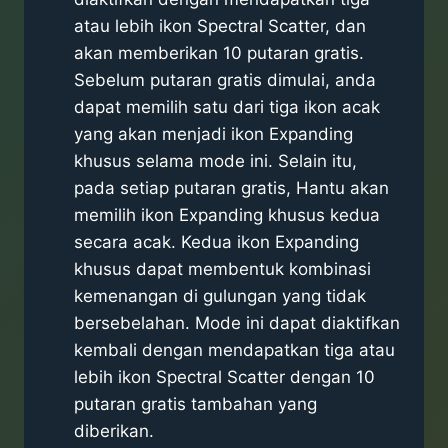
atau lebih ikon Spectral Scatter, dan
akan memberikan 10 putaran gratis.
Sebelum putaran gratis dimulai, anda
dapat memilih satu dari tiga ikon acak
yang akan menjadi ikon Expanding
khusus selama mode ini. Selain itu,
pada setiap putaran gratis, Hantu akan
memilih ikon Expanding khusus kedua
secara acak. Kedua ikon Expanding
khusus dapat membentuk kombinasi
kemenangan di gulungan yang tidak
bersebelahan. Mode ini dapat diaktifkan
kembali dengan mendapatkan tiga atau
lebih ikon Spectral Scatter dengan 10
putaran gratis tambahan yang
diberikan.