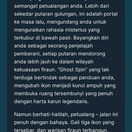
semangat petualangan anda. Lebih dari
sekedar putaran gulungan, ini adalah portal
ke masa lalu, mengundang anda untuk
menguraikan rahasia misterius yang
terkubur di bawah pasir. Bayangkan diri
anda sebagai seorang penjelajah
pemberani, setiap putaran mendorong
anda lebih jauh ke dalam wilayah
kekuasaan firaun. “Ghost Spin” yang tak
terduga bertindak sebagai panduan anda,
mengubah ikon menjadi kunci ampuh yang
membuka ruang tersembunyi yang penuh
dengan harta karun legendaris.
Namun berhati-hatilah, petualang – jalan ini
penuh dengan bahaya. Gali tiga ikon yang
tersebar, dan warisan firaun terbangun,