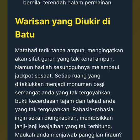
bernilai terendah dalam permainan.
Warisan yang Diukir di
Batu
Matahari terik tanpa ampun, mengingatkan
akan sifat gurun yang tak kenal ampun.
Namun hadiah sesungguhnya melampaui
jackpot sesaat. Setiap ruang yang
ditaklukkan menjadi monumen bagi
semangat anda yang tak tergoyahkan,
bukti kecerdasan tajam dan tekad anda
yang tak tergoyahkan. Rahasia-rahasia
ingin sekali diungkapkan, membisikkan
janji-janji keajaiban yang tak terhitung.
Maukah anda menjawab panggilan firaun?