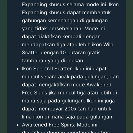
Expanding khusus selama mode ini. Ikon
Expanding khusus dapat membentuk
gabungan kemenangan di gulungan
yang tidak bersebelahan. Mode ini
dapat diaktifkan kembali dengan
mendapatkan tiga atau lebih ikon Wild
Scatter dengan 10 putaran gratis
tambahan yang diberikan.
Ikon Spectral Scatter: Ikon ini dapat
muncul secara acak pada gulungan, dan
dapat mengaktifkan mode Awakened
Free Spins jika muncul tiga atau lebih di
mana saja pada gulungan. Ikon ini juga
dapat membayar 200x taruhan untuk
lima ikon di mana saja pada gulungan.
Awakened Free Spins: Mode ini
diaktifkan dengan mendapatkan tiga