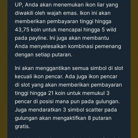
UP, Anda akan menemukan ikon liar yang
diwakili oleh wajah emas. Ikon ini akan
memberikan pembayaran tinggi hingga
43,75 koin untuk mencapai hingga 5 wild
pada payline. Ini juga akan membantu
Anda menyelesaikan kombinasi pemenang
dengan setiap putaran.
Ini akan menggantikan semua simbol di slot
kecuali ikon pencar. Ada juga ikon pencar
di slot yang akan memberikan pembayaran
tinggi hingga 21 koin untuk memukul 3
pencar di posisi mana pun pada gulungan.
Juga mendaratkan 3 simbol scatter pada
gulungan akan mengaktifkan 8 putaran
gratis.