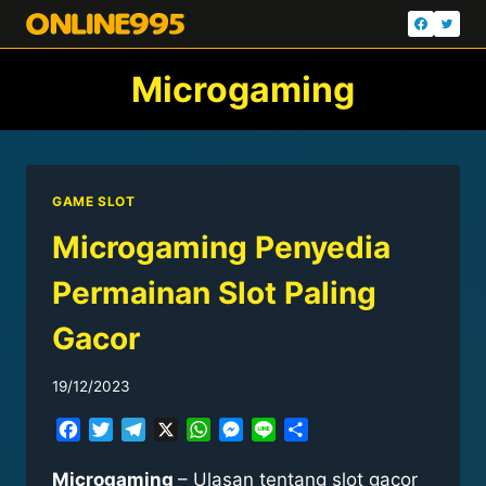
Skip
to
content
Microgaming
GAME SLOT
Microgaming Penyedia
Permainan Slot Paling
Gacor
19/12/2023
Facebook
Twitter
Telegram
X
WhatsApp
Messenger
Line
Share
Microgaming
– Ulasan tentang slot gacor