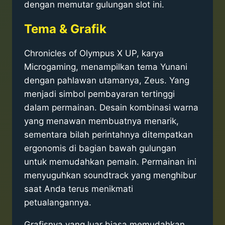
dengan memutar gulungan slot ini.
Tema & Grafik
Chronicles of Olympus X UP, karya
Microgaming, menampilkan tema Yunani
dengan pahlawan utamanya, Zeus. Yang
menjadi simbol pembayaran tertinggi
dalam permainan. Desain kombinasi warna
yang menawan membuatnya menarik,
sementara bilah perintahnya ditempatkan
ergonomis di bagian bawah gulungan
untuk memudahkan pemain. Permainan ini
menyuguhkan soundtrack yang menghibur
saat Anda terus menikmati
petualangannya.
Grafisnya yang luar biasa memudahkan