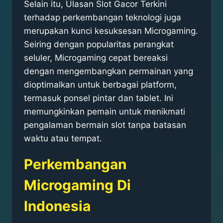
Selain itu, Ulasan Slot Gacor Terkini
terhadap perkembangan teknologi juga
merupakan kunci kesuksesan Microgaming.
Seiring dengan popularitas perangkat
seluler, Microgaming cepat bereaksi
dengan mengembangkan permainan yang
dioptimalkan untuk berbagai platform,
termasuk ponsel pintar dan tablet. Ini
memungkinkan pemain untuk menikmati
pengalaman bermain slot tanpa batasan
waktu atau tempat.
Perkembangan
Microgaming Di
Indonesia