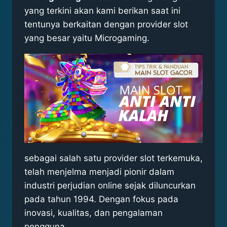
yang terkini akan kami berikan saat ini
tentunya berkaitan dengan provider slot
yang besar yaitu Microgaming.
sebagai salah satu provider slot terkemuka,
telah menjelma menjadi pionir dalam
industri perjudian online sejak diluncurkan
pada tahun 1994. Dengan fokus pada
inovasi, kualitas, dan pengalaman
pengguna.