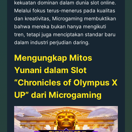
kekuatan dominan dalam dunia slot online.
Melalui fokus terus-menerus pada kualitas
dan kreativitas, Microgaming membuktikan
bahwa mereka bukan hanya mengikuti
tren, tetapi juga menciptakan standar baru
dalam industri perjudian daring.
Mengungkap Mitos
Yunani dalam Slot
“Chronicles of Olympus X
UP” dari Microgaming