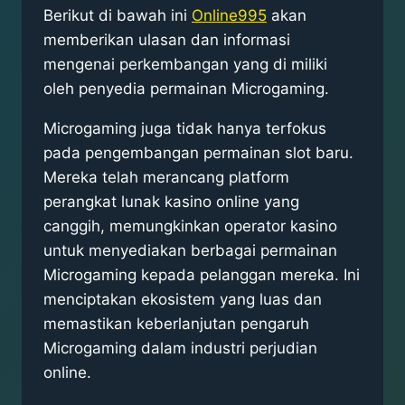
Berikut di bawah ini
Online995
akan
memberikan ulasan dan informasi
mengenai perkembangan yang di miliki
oleh penyedia permainan Microgaming.
Microgaming juga tidak hanya terfokus
pada pengembangan permainan slot baru.
Mereka telah merancang platform
perangkat lunak kasino online yang
canggih, memungkinkan operator kasino
untuk menyediakan berbagai permainan
Microgaming kepada pelanggan mereka. Ini
menciptakan ekosistem yang luas dan
memastikan keberlanjutan pengaruh
Microgaming dalam industri perjudian
online.