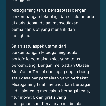
Microgaming terus beradaptasi dengan
perkembangan teknologi dan selalu berada
di garis depan dalam menyediakan
permainan slot yang menarik dan
menghibur.
Salah satu aspek utama dari
perkembangan Microgaming adalah
portofolio permainan slot yang terus
berkembang. Dengan melibatkan Ulasan
Slot Gacor Terkini dan juga pengembang
atau desainer permainan yang berbakat,
Microgaming telah meluncurkan berbagai
judul slot yang mencakup berbagai tema,
fitur inovatif, dan grafis yang
mengagumkan. Perjalanan ini dimulai