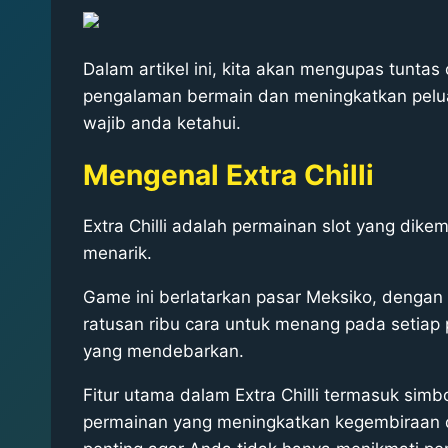
Dalam artikel ini, kita akan mengupas tunta
pengalaman bermain dan meningkatkan pelu
wajib anda ketahui.
Mengenal Extra Chilli
Extra Chilli adalah permainan slot yang di
menarik.
Game ini berlatarkan pasar Meksiko, dengan
ratusan ribu cara untuk menang pada setiap 
yang mendebarkan.
Fitur utama dalam Extra Chilli termasuk sim
permainan yang meningkatkan kegembiraan d