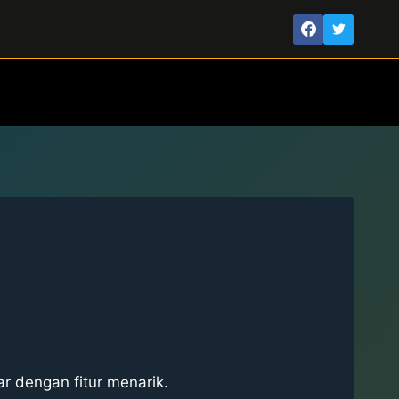
r dengan fitur menarik.