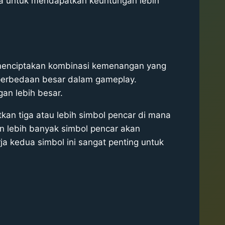
da untuk mendapatkan keuntungan lebih
u menciptakan kombinasi kemenangan yang
n perbedaan besar dalam gameplay.
an lebih besar.
tkan tiga atau lebih simbol pencar di mana
n lebih banyak simbol pencar akan
a kedua simbol ini sangat penting untuk