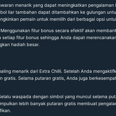
nawaran menarik yang dapat meningkatkan pengalaman b
mbol liar tambahan dapat ditambahkan ke gulungan untu
emungkinkan pemain untuk memilih dari berbagai opsi u
. Menggunakan fitur bonus secara efektif akan membant
 setiap fitur bonus sehingga Anda dapat merencanakan
gkan hadiah besar.
paling menarik dari Extra Chilli. Setelah Anda mengakti
an gratis. Selama putaran gratis, Anda juga berkesemp
. Selalu waspada dengan simbol yang muncul selama pu
pulkan lebih banyak putaran gratis membuat pengal
ikan.