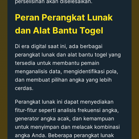
perselisihan akan diselesaikan.
Peran Perangkat Lunak
dan Alat Bantu Togel
Di era digital saat ini, ada berbagai
perangkat lunak dan alat bantu togel yang
tersedia untuk membantu pemain
menganalisis data, mengidentifikasi pola,
dan membuat pilihan angka yang lebih
cerdas.
Perangkat lunak ini dapat menyediakan
fitur-fitur seperti analisis frekuensi angka,
generator angka acak, dan kemampuan
untuk menyimpan dan melacak kombinasi
angka Anda. Beberapa perangkat lunak