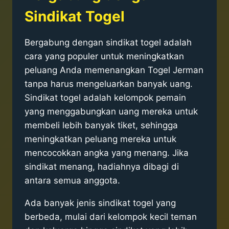
Sindikat Togel
Bergabung dengan sindikat togel adalah
cara yang populer untuk meningkatkan
peluang Anda memenangkan Togel Jerman
tanpa harus mengeluarkan banyak uang.
Sindikat togel adalah kelompok pemain
yang menggabungkan uang mereka untuk
membeli lebih banyak tiket, sehingga
meningkatkan peluang mereka untuk
mencocokkan angka yang menang. Jika
sindikat menang, hadiahnya dibagi di
antara semua anggota.
Ada banyak jenis sindikat togel yang
berbeda, mulai dari kelompok kecil teman