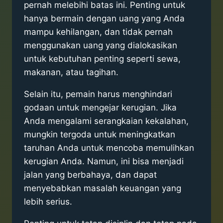
pernah melebihi batas ini. Penting untuk
hanya bermain dengan uang yang Anda
mampu kehilangan, dan tidak pernah
menggunakan uang yang dialokasikan
untuk kebutuhan penting seperti sewa,
makanan, atau tagihan.
Selain itu, pemain harus menghindari
godaan untuk mengejar kerugian. Jika
Anda mengalami serangkaian kekalahan,
mungkin tergoda untuk meningkatkan
taruhan Anda untuk mencoba memulihkan
kerugian Anda. Namun, ini bisa menjadi
jalan yang berbahaya, dan dapat
menyebabkan masalah keuangan yang
lebih serius.