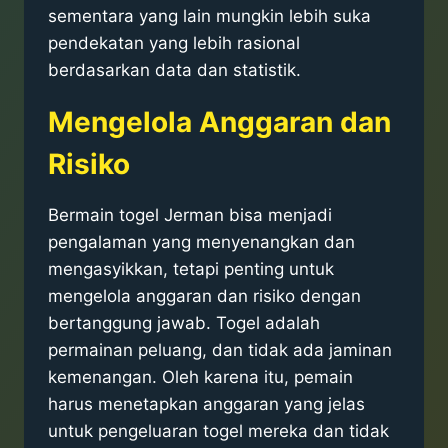
sementara yang lain mungkin lebih suka
pendekatan yang lebih rasional
berdasarkan data dan statistik.
Mengelola Anggaran dan
Risiko
Bermain togel Jerman bisa menjadi
pengalaman yang menyenangkan dan
mengasyikkan, tetapi penting untuk
mengelola anggaran dan risiko dengan
bertanggung jawab. Togel adalah
permainan peluang, dan tidak ada jaminan
kemenangan. Oleh karena itu, pemain
harus menetapkan anggaran yang jelas
untuk pengeluaran togel mereka dan tidak