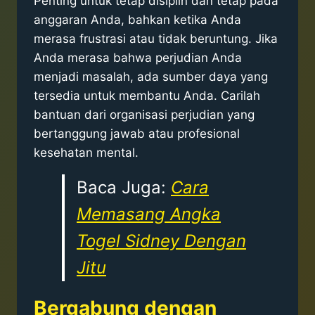
Penting untuk tetap disiplin dan tetap pada
anggaran Anda, bahkan ketika Anda
merasa frustrasi atau tidak beruntung. Jika
Anda merasa bahwa perjudian Anda
menjadi masalah, ada sumber daya yang
tersedia untuk membantu Anda. Carilah
bantuan dari organisasi perjudian yang
bertanggung jawab atau profesional
kesehatan mental.
Baca Juga:
Cara
Memasang Angka
Togel Sidney Dengan
Jitu
Bergabung dengan