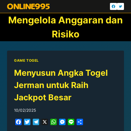
Skip
to
Mengelola Anggaran dan
content
Risiko
GAME TOGEL
Menyusun Angka Togel
Jerman untuk Raih
Jackpot Besar
10/02/2025
Facebook
Twitter
Telegram
X
WhatsApp
Messenger
Line
Share