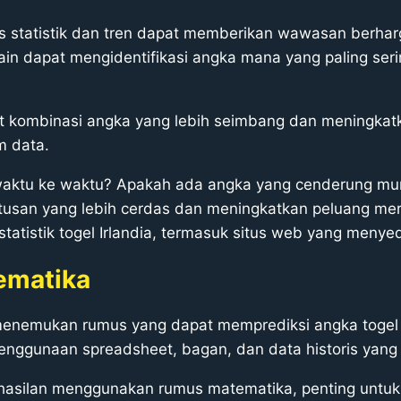
is statistik dan tren dapat memberikan wawasan berha
emain dapat mengidentifikasi angka mana yang paling s
t kombinasi angka yang lebih seimbang dan meningkatka
m data.
 waktu ke waktu? Apakah ada angka yang cenderung m
san yang lebih cerdas dan meningkatkan peluang mere
atistik togel Irlandia, termasuk situs web yang menyed
ematika
menemukan rumus yang dapat memprediksi angka togel d
enggunaan spreadsheet, bagan, dan data historis yang 
asilan menggunakan rumus matematika, penting untuk 