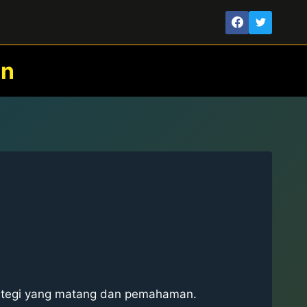
en
ategi yang matang dan pemahaman.