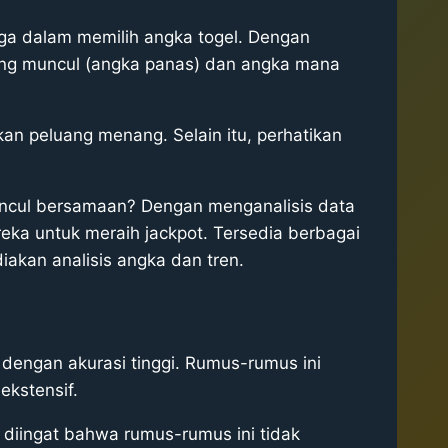
rga dalam memilih angka togel. Dengan
ering muncul (angka panas) dan angka mana
n peluang menang. Selain itu, perhatikan
uncul bersamaan? Dengan menganalisis data
ka untuk meraih jackpot. Tersedia berbagai
iakan analisis angka dan tren.
engan akurasi tinggi. Rumus-rumus ini
ekstensif.
diingat bahwa rumus-rumus ini tidak