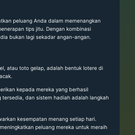
katkan peluang Anda dalam memenangkan
 penerapan tips jitu. Dengan kombinasi
ndia bukan lagi sekadar angan-angan.
 atau toto gelap, adalah bentuk lotere di
acak.
berikan kepada mereka yang berhasil
 tersedia, dan sistem hadiah adalah langkah
enawarkan kesempatan menang setiap hari.
meningkatkan peluang mereka untuk meraih