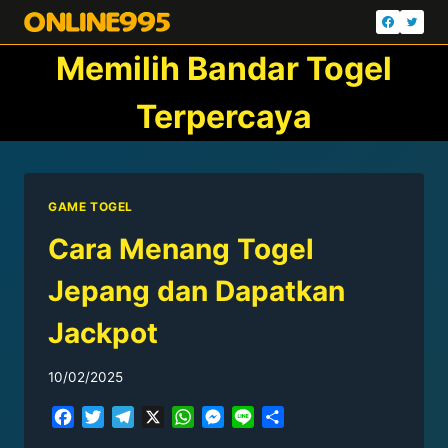
Skip
to
Memilih Bandar Togel
content
Terpercaya
GAME TOGEL
Cara Menang Togel
Jepang dan Dapatkan
Jackpot
10/02/2025
Facebook
Twitter
Telegram
X
WhatsApp
Messenger
Line
Share