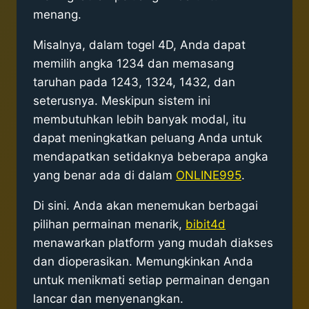
menang.
Misalnya, dalam togel 4D, Anda dapat
memilih angka 1234 dan memasang
taruhan pada 1243, 1324, 1432, dan
seterusnya. Meskipun sistem ini
membutuhkan lebih banyak modal, itu
dapat meningkatkan peluang Anda untuk
mendapatkan setidaknya beberapa angka
yang benar ada di dalam
ONLINE995
.
Di sini. Anda akan menemukan berbagai
pilihan permainan menarik,
bibit4d
menawarkan platform yang mudah diakses
dan dioperasikan. Memungkinkan Anda
untuk menikmati setiap permainan dengan
lancar dan menyenangkan.