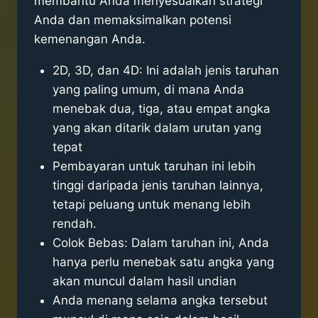
membantu Anda menyesuaikan strategi
Anda dan memaksimalkan potensi
kemenangan Anda.
2D, 3D, dan 4D: Ini adalah jenis taruhan
yang paling umum, di mana Anda
menebak dua, tiga, atau empat angka
yang akan ditarik dalam urutan yang
tepat
Pembayaran untuk taruhan ini lebih
tinggi daripada jenis taruhan lainnya,
tetapi peluang untuk menang lebih
rendah.
Colok Bebas: Dalam taruhan ini, Anda
hanya perlu menebak satu angka yang
akan muncul dalam hasil undian
Anda menang selama angka tersebut