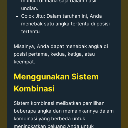
muncul di mana saja dalam hasil
undian.
Colok Jitu: Dalam taruhan ini, Anda
menebak satu angka tertentu di posisi
tertentu
Misalnya, Anda dapat menebak angka di
posisi pertama, kedua, ketiga, atau
keempat.
Menggunakan Sistem
Kombinasi
Sistem kombinasi melibatkan pemilihan
beberapa angka dan memainkannya dalam
kombinasi yang berbeda untuk
meningkatkan peluang Anda untuk