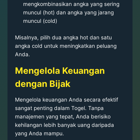
mengkombinasikan angka yang sering
muncul (hot) dan angka yang jarang
muncul (cold)
Misalnya, pilih dua angka hot dan satu
angka cold untuk meningkatkan peluang
Anda.
Mengelola Keuangan
dengan Bijak
Mengelola keuangan Anda secara efektif
sangat penting dalam Togel. Tanpa
manajemen yang tepat, Anda berisiko
kehilangan lebih banyak uang daripada
yang Anda mampu.