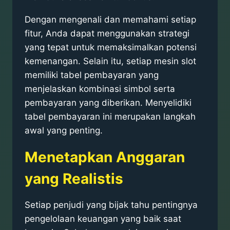
Dengan mengenali dan memahami setiap
fitur, Anda dapat menggunakan strategi
yang tepat untuk memaksimalkan potensi
kemenangan. Selain itu, setiap mesin slot
memiliki tabel pembayaran yang
menjelaskan kombinasi simbol serta
pembayaran yang diberikan. Menyelidiki
tabel pembayaran ini merupakan langkah
awal yang penting.
Menetapkan Anggaran
yang Realistis
Setiap penjudi yang bijak tahu pentingnya
pengelolaan keuangan yang baik saat