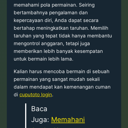
memahami pola permainan. Seiring
bertambahnya pengalaman dan
kepercayaan diri, Anda dapat secara
bertahap meningkatkan taruhan. Memilih
taruhan yang tepat tidak hanya membantu
mengontrol anggaran, tetapi juga
memberikan lebih banyak kesempatan
untuk bermain lebih lama.
Kalian harus mencoba bermain di sebuah
permainan yang sangat mudah sekali
dalam mendapat kan kemenangan cuman
di
cuputoto login
.
Baca
Juga:
Memahani