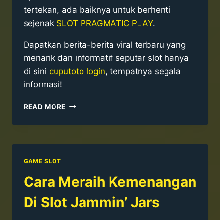
tertekan, ada baiknya untuk berhenti
sejenak
SLOT PRAGMATIC PLAY
.
Dapatkan berita-berita viral terbaru yang
menarik dan informatif seputar slot hanya
di sini
cuputoto login
, tempatnya segala
informasi!
CARA
READ MORE
EFEKTIF
MENANG
DI
PERMAINAN
SLOT
GAME SLOT
SUGAR
RUSH
Cara Meraih Kemenangan
Di Slot Jammin’ Jars