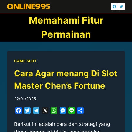
Skip
to
Memahami Fitur
content
Permainan
GAME SLOT
Cara Agar menang Di Slot
Master Chen’s Fortune
22/01/2025
Facebook
Twitter
Telegram
X
WhatsApp
Messenger
Line
Share
Berikut ini adalah cara dan strategi yang