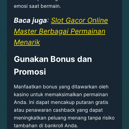
emosi saat bermain.
Baca juga
:
Slot Gacor Online
Master Berbagai Permainan
Menarik
Gunakan Bonus dan
Promosi
Manfaatkan bonus yang ditawarkan oleh
kasino untuk memaksimalkan permainan
Anda. Ini dapat mencakup putaran gratis
atau penawaran cashback yang dapat
meningkatkan peluang menang tanpa risiko
tambahan di bankroll Anda.