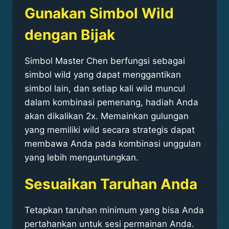
Gunakan Simbol Wild
dengan Bijak
Simbol Master Chen berfungsi sebagai
simbol wild yang dapat menggantikan
simbol lain, dan setiap kali wild muncul
dalam kombinasi pemenang, hadiah Anda
akan dikalikan 2x. Memainkan gulungan
yang memiliki wild secara strategis dapat
membawa Anda pada kombinasi unggulan
yang lebih menguntungkan.
Sesuaikan Taruhan Anda
Tetapkan taruhan minimum yang bisa Anda
pertahankan untuk sesi permainan Anda.