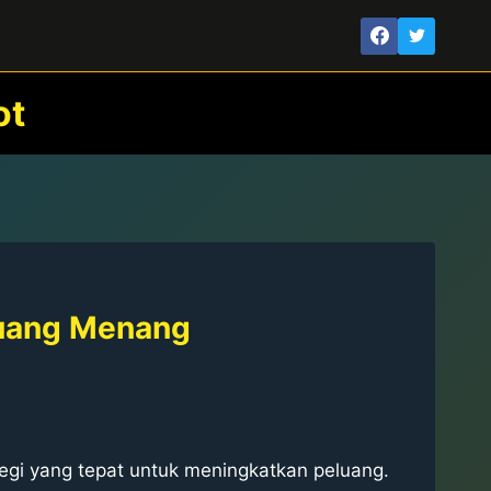
ot
luang Menang
egi yang tepat untuk meningkatkan peluang.