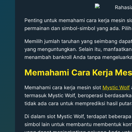
Penting untuk memahami cara kerja mesin slot
permainan dan simbol-simbol yang ada. Pili
Memilih jumlah taruhan yang seimbang dap
yang menguntungkan. Selain itu, manfaatkan 
menambah bankroll Anda tanpa mengeluark
Memahami Cara Kerja Mesi
Memahami cara kerja mesin slot
Mystic Wolf
termasuk Mystic Wolf, beroperasi berdasarka
tidak ada cara untuk memprediksi hasil puta
Di dalam slot Mystic Wolf, terdapat beberap
simbol lain untuk membantu membentuk komb