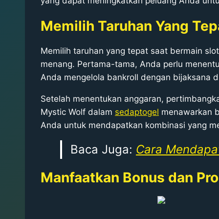
yang dapat meningkatkan peluang Anda untu
Memilih Taruhan Yang Tep
Memilih taruhan yang tepat saat bermain sl
menang. Pertama-tama, Anda perlu menentu
Anda mengelola bankroll dengan bijaksana 
Setelah menentukan anggaran, pertimbangkan
Mystic Wolf dalam
sedaptogel
menawarkan ber
Anda untuk mendapatkan kombinasi yang me
Baca Juga:
Cara Mendapat
Manfaatkan Bonus dan Pro