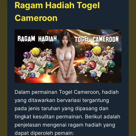
Ragam Hadiah Togel
Cameroon
Dalam permainan Togel Cameroon, hadiah
yang ditawarkan bervariasi tergantung
pada jenis taruhan yang dipasang dan
tingkat kesulitan permainan. Berikut adalah
penjelasan mengenai ragam hadiah yang
dapat diperoleh pemain: