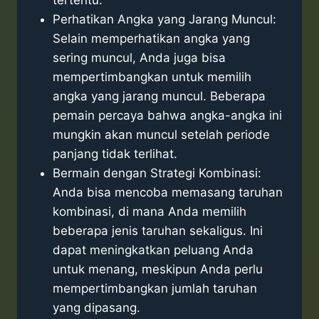
tertentu.
Perhatikan Angka yang Jarang Muncul:
Selain memperhatikan angka yang
sering muncul, Anda juga bisa
mempertimbangkan untuk memilih
angka yang jarang muncul. Beberapa
pemain percaya bahwa angka-angka ini
mungkin akan muncul setelah periode
panjang tidak terlihat.
Bermain dengan Strategi Kombinasi:
Anda bisa mencoba memasang taruhan
kombinasi, di mana Anda memilih
beberapa jenis taruhan sekaligus. Ini
dapat meningkatkan peluang Anda
untuk menang, meskipun Anda perlu
mempertimbangkan jumlah taruhan
yang dipasang.