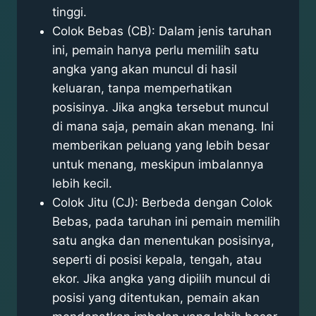
tinggi.
Colok Bebas (CB): Dalam jenis taruhan
ini, pemain hanya perlu memilih satu
angka yang akan muncul di hasil
keluaran, tanpa memperhatikan
posisinya. Jika angka tersebut muncul
di mana saja, pemain akan menang. Ini
memberikan peluang yang lebih besar
untuk menang, meskipun imbalannya
lebih kecil.
Colok Jitu (CJ): Berbeda dengan Colok
Bebas, pada taruhan ini pemain memilih
satu angka dan menentukan posisinya,
seperti di posisi kepala, tengah, atau
ekor. Jika angka yang dipilih muncul di
posisi yang ditentukan, pemain akan