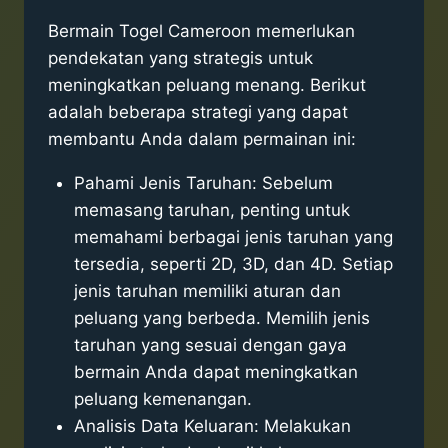
Bermain Togel Cameroon memerlukan
pendekatan yang strategis untuk
meningkatkan peluang menang. Berikut
adalah beberapa strategi yang dapat
membantu Anda dalam permainan ini:
Pahami Jenis Taruhan: Sebelum
memasang taruhan, penting untuk
memahami berbagai jenis taruhan yang
tersedia, seperti 2D, 3D, dan 4D. Setiap
jenis taruhan memiliki aturan dan
peluang yang berbeda. Memilih jenis
taruhan yang sesuai dengan gaya
bermain Anda dapat meningkatkan
peluang kemenangan.
Analisis Data Keluaran: Melakukan