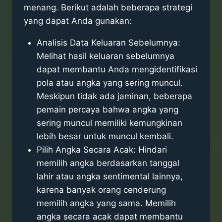
menang. Berikut adalah beberapa strategi
yang dapat Anda gunakan:
Analisis Data Keluaran Sebelumnya:
Melihat hasil keluaran sebelumnya
dapat membantu Anda mengidentifikasi
pola atau angka yang sering muncul.
Meskipun tidak ada jaminan, beberapa
pemain percaya bahwa angka yang
sering muncul memiliki kemungkinan
lebih besar untuk muncul kembali.
Pilih Angka Secara Acak: Hindari
memilih angka berdasarkan tanggal
lahir atau angka sentimental lainnya,
karena banyak orang cenderung
memilih angka yang sama. Memilih
angka secara acak dapat membantu