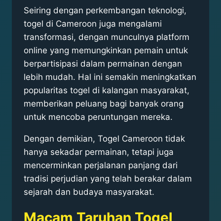
Seiring dengan perkembangan teknologi,
togel di Cameroon juga mengalami
transformasi, dengan munculnya platform
online yang memungkinkan pemain untuk
berpartisipasi dalam permainan dengan
lebih mudah. Hal ini semakin meningkatkan
popularitas togel di kalangan masyarakat,
memberikan peluang bagi banyak orang
untuk mencoba peruntungan mereka.
Dengan demikian, Togel Cameroon tidak
hanya sekadar permainan, tetapi juga
mencerminkan perjalanan panjang dari
tradisi perjudian yang telah berakar dalam
sejarah dan budaya masyarakat.
Macam Taruhan Togel