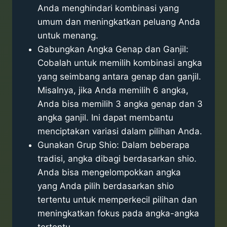
Anda menghindari kombinasi yang
umum dan meningkatkan peluang Anda
untuk menang.
Gabungkan Angka Genap dan Ganjil:
Cobalah untuk memilih kombinasi angka
yang seimbang antara genap dan ganjil.
Misalnya, jika Anda memilih 6 angka,
Anda bisa memilih 3 angka genap dan 3
angka ganjil. Ini dapat membantu
menciptakan variasi dalam pilihan Anda.
Gunakan Grup Shio: Dalam beberapa
tradisi, angka dibagi berdasarkan shio.
Anda bisa mengelompokkan angka
yang Anda pilih berdasarkan shio
tertentu untuk memperkecil pilihan dan
meningkatkan fokus pada angka-angka