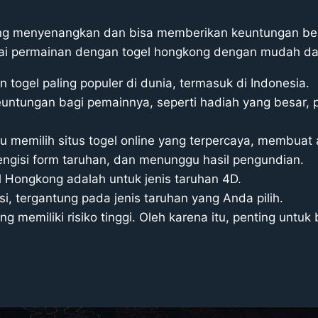
ang menyenangkan dan bisa memberikan keuntungan bes
ai permainan dengan togel hongkong dengan mudah d
togel paling populer di dunia, termasuk di Indonesia.
ntungan bagi pemainnya, seperti hadiah yang besar, 
 memilih situs togel online yang terpercaya, membuat
engisi form taruhan, dan menunggu hasil pengundian.
 Hongkong adalah untuk jenis taruhan 4D.
, tergantung pada jenis taruhan yang Anda pilih.
g memiliki risiko tinggi. Oleh karena itu, penting untu