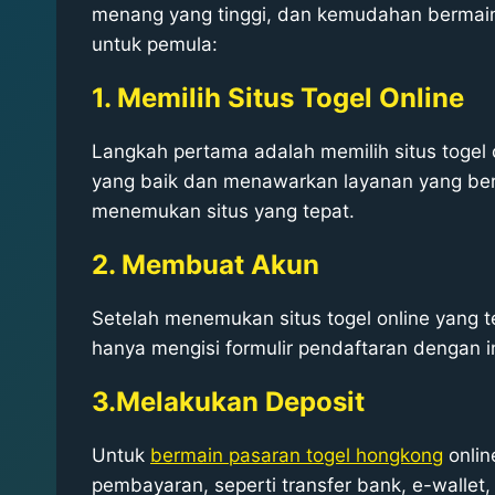
menang yang tinggi, dan kemudahan bermain.
untuk pemula:
1. Memilih Situs Togel Online
Langkah pertama adalah memilih situs togel o
yang baik dan menawarkan layanan yang berk
menemukan situs yang tepat.
2. Membuat Akun
Setelah menemukan situs togel online yang
hanya mengisi formulir pendaftaran dengan i
3.Melakukan Deposit
Untuk
bermain pasaran togel hongkong
onlin
pembayaran, seperti transfer bank, e-wallet, 