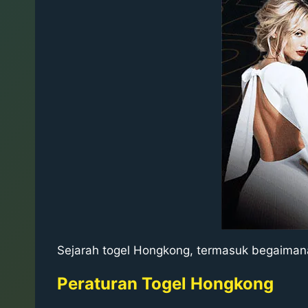
Sejarah togel Hongkong, termasuk begaiman
Peraturan Togel Hongkong