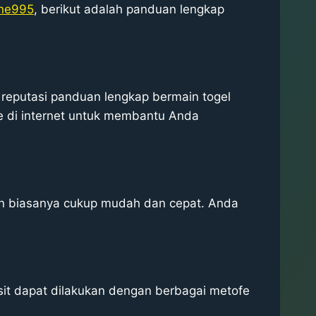
ine995
, berikut adalah panduan lengkap
i reputasi panduan lengkap bermain togel
e di internet untuk membantu Anda
un biasanya cukup mudah dan cepat. Anda
sit dapat dilakukan dengan berbagai metofe