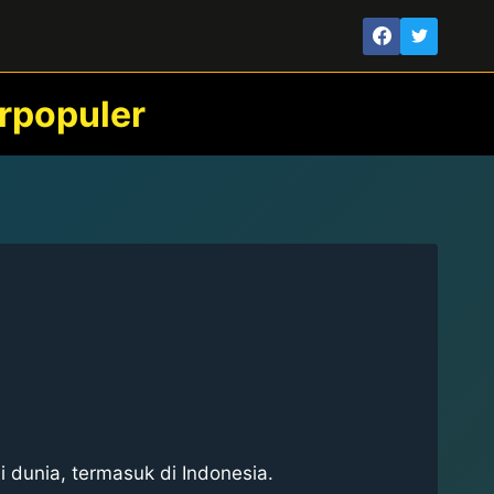
rpopuler
 dunia, termasuk di Indonesia.