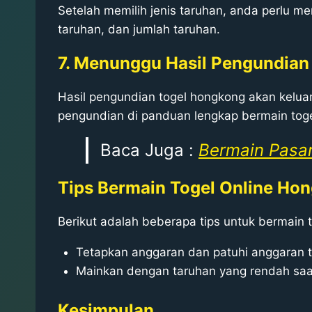
Setelah memilih jenis taruhan, anda perlu men
taruhan, dan jumlah taruhan.
7. Menunggu Hasil Pengundian
Hasil pengundian togel hongkong akan keluar 
pengundian di panduan lengkap bermain togel
Baca Juga :
Bermain Pasar
Tips Bermain Togel Online Ho
Berikut adalah beberapa tips untuk bermain 
Tetapkan anggaran dan patuhi anggaran t
Mainkan dengan taruhan yang rendah saat
Kesimpulan