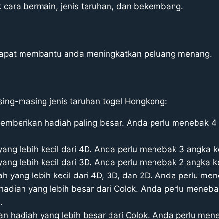
k cara bermain, jenis taruhan, dan bekembang.
g dapat membantu anda meningkatkan peluang menang.
sing-masing jenis taruhan togel Hongkong:
 memberikan hadiah paling besar. Anda perlu menebak 4
ang lebih kecil dari 4D. Anda perlu menebak 3 angka k
ang lebih kecil dari 3D. Anda perlu menebak 2 angka k
h yang lebih kecil dari 4D, 3D, dan 2D. Anda perlu me
hadiah yang lebih besar dari Colok. Anda perlu menebak
.
an hadiah yang lebih besar dari Colok. Anda perlu men