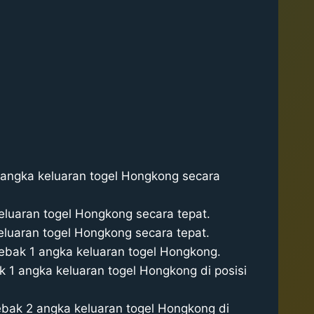
 angka keluaran togel Hongkong secara
eluaran togel Hongkong secara tepat.
eluaran togel Hongkong secara tepat.
nebak 1 angka keluaran togel Hongkong.
 1 angka keluaran togel Hongkong di posisi
ebak 2 angka keluaran togel Hongkong di