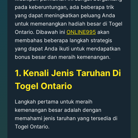
pada keberuntungan, ada beberapa trik
yang dapat meningkatkan peluang Anda
untuk memenangkan hadiah besar di Togel
Ontario. Dibawah ini
ONLINE995
akan
membahas beberapa langkah strategis
yang dapat Anda ikuti untuk mendapatkan
bonus besar dan meraih kemenangan.
1. Kenali Jenis Taruhan Di
Togel Ontario
Langkah pertama untuk meraih
kemenangan besar adalah dengan
memahami jenis taruhan yang tersedia di
Togel Ontario.