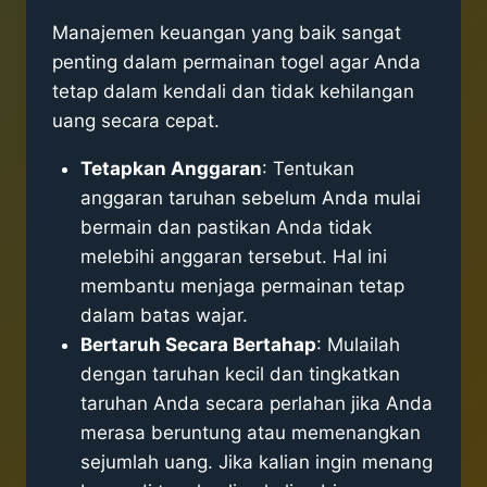
Manajemen keuangan yang baik sangat
penting dalam permainan togel agar Anda
tetap dalam kendali dan tidak kehilangan
uang secara cepat.
Tetapkan Anggaran
: Tentukan
anggaran taruhan sebelum Anda mulai
bermain dan pastikan Anda tidak
melebihi anggaran tersebut. Hal ini
membantu menjaga permainan tetap
dalam batas wajar.
Bertaruh Secara Bertahap
: Mulailah
dengan taruhan kecil dan tingkatkan
taruhan Anda secara perlahan jika Anda
merasa beruntung atau memenangkan
sejumlah uang. Jika kalian ingin menang