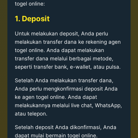
togel online:
1. Deposit
Untuk melakukan deposit, Anda perlu
melakukan transfer dana ke rekening agen
togel online. Anda dapat melakukan
transfer dana melalui berbagai metode,
seperti transfer bank, e-wallet, atau pulsa.
Setelah Anda melakukan transfer dana,
Anda perlu mengkonfirmasi deposit Anda
ke agen togel online. Anda dapat
melakukannya melalui live chat, WhatsApp,
atau telepon.
Setelah deposit Anda dikonfirmasi, Anda
dapat mulai bermain togel online.