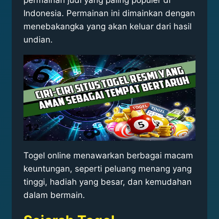
permainan judi yang paling populer di
Indonesia. Permainan ini dimainkan dengan
menebakangka yang akan keluar dari hasil
undian.
Togel online menawarkan berbagai macam
keuntungan, seperti peluang menang yang
tinggi, hadiah yang besar, dan kemudahan
dalam bermain.