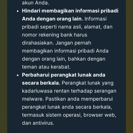
akun Anda.
Hindari membagikan informasi pribadi
Anda dengan orang lain.
Informasi
pribadi seperti nama asli, alamat, dan
nomor rekening bank harus
dirahasiakan. Jangan pernah
membagikan informasi pribadi Anda
dengan orang lain, bahkan dengan
teman atau kerabat.
Perbaharui perangkat lunak anda
secara berkala.
Perangkat lunak yang
kadarluwasa rentan terhadap serangan
melware. Pastikan anda memperbarui
perangkat lunak anda secara berkala,
termasuk sistem operasi, browser web,
dan antivirus.