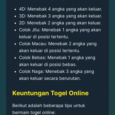
4D: Menebak 4 angka yang akan keluar.
3D: Menebak 3 angka yang akan keluar.
2D: Menebak 2 angka yang akan keluar.
Colok Jitu: Menebak 1 angka yang akan
keluar di posisi tertentu.
Colok Macau: Menebak 2 angka yang
akan keluar di posisi tertentu.
Colok Bebas: Menebak 1 angka yang
akan keluar di posisi bebas.
Colok Naga: Menebak 3 angka yang
akan keluar secara berurutan.
Keuntungan Togel Online
Berikut adalah beberapa tips untuk
bermain togel online: