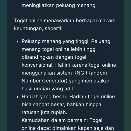
meningkatkan peluang menang.
Togel online menawarkan berbagai macam
keuntungan, seperti:
Peluang menang yang tinggi: Peluang
menang togel online lebih tinggi
dibandingkan dengan togel
konvensional. Hal ini karena togel online
menggunakan sistem RNG (Random
Number Generator) yang memastikan
hasil undian yang adil.
Hadiah yang besar: Hadiah togel online
bisa sangat besar, bahkan hingga
ratusan juta rupiah.
Kemudahan dalam bermain: Togel
online dapat dimainkan kapan saja dan