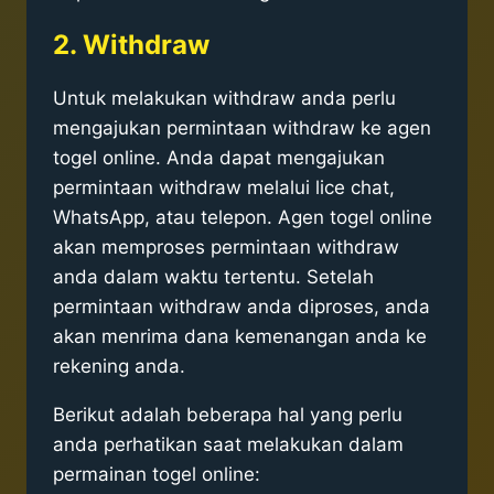
2. Withdraw
Untuk melakukan withdraw anda perlu
mengajukan permintaan withdraw ke agen
togel online. Anda dapat mengajukan
permintaan withdraw melalui lice chat,
WhatsApp, atau telepon. Agen togel online
akan memproses permintaan withdraw
anda dalam waktu tertentu. Setelah
permintaan withdraw anda diproses, anda
akan menrima dana kemenangan anda ke
rekening anda.
Berikut adalah beberapa hal yang perlu
anda perhatikan saat melakukan dalam
permainan togel online: