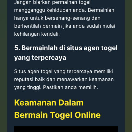
Jangan biarkan permainan togel
mengganggu kehidupan anda. Bermainlah
hanya untuk bersenang-senang dan
berhentilah bermain jika anda sudah mulai
kehilangan kendali.
5. Bermainlah di situs agen togel
yang terpercaya
Situs agen togel yang terpercaya memiliki
reputasi baik dan menawarkan keamanan
yang tinggi. Pastikan anda memilih.
Keamanan Dalam
Bermain Togel Online