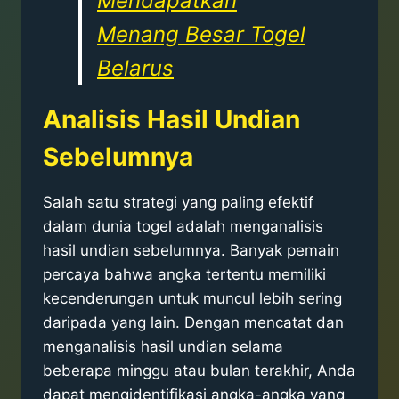
Mendapatkan
Menang Besar Togel
Belarus
Analisis Hasil Undian
Sebelumnya
Salah satu strategi yang paling efektif
dalam dunia togel adalah menganalisis
hasil undian sebelumnya. Banyak pemain
percaya bahwa angka tertentu memiliki
kecenderungan untuk muncul lebih sering
daripada yang lain. Dengan mencatat dan
menganalisis hasil undian selama
beberapa minggu atau bulan terakhir, Anda
dapat mengidentifikasi angka-angka yang