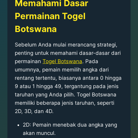
Memahami Dasar
Permainan Togel
Botswana
Sebelum Anda mulai merancang strategi,
penting untuk memahami dasar-dasar dari
permainan
Togel Botswana
. Pada
umumnya, pemain memilih angka dari
rentang tertentu, biasanya antara 0 hingga
9 atau 1 hingga 49, tergantung pada jenis
taruhan yang Anda pilih. Togel Botswana
memiliki beberapa jenis taruhan, seperti
2D, 3D, dan 4D.
2D: Pemain menebak dua angka yang
akan muncul.