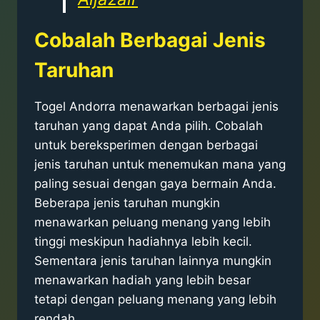
Cobalah Berbagai Jenis
Taruhan
Togel Andorra menawarkan berbagai jenis
taruhan yang dapat Anda pilih. Cobalah
untuk bereksperimen dengan berbagai
jenis taruhan untuk menemukan mana yang
paling sesuai dengan gaya bermain Anda.
Beberapa jenis taruhan mungkin
menawarkan peluang menang yang lebih
tinggi meskipun hadiahnya lebih kecil.
Sementara jenis taruhan lainnya mungkin
menawarkan hadiah yang lebih besar
tetapi dengan peluang menang yang lebih
rendah.