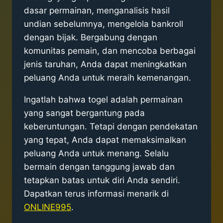
dasar permainan, menganalisis hasil
undian sebelumnya, mengelola bankroll
dengan bijak. Bergabung dengan
komunitas pemain, dan mencoba berbagai
jenis taruhan, Anda dapat meningkatkan
peluang Anda untuk meraih kemenangan.
Ingatlah bahwa togel adalah permainan
yang sangat bergantung pada
keberuntungan. Tetapi dengan pendekatan
yang tepat, Anda dapat memaksimalkan
peluang Anda untuk menang. Selalu
bermain dengan tanggung jawab dan
tetapkan batas untuk diri Anda sendiri.
Dapatkan terus informasi menarik di
ONLINE995
.