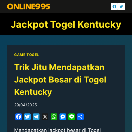
Skip
to
content
Jackpot Togel Kentucky
GAME TOGEL
Trik Jitu Mendapatkan
Jackpot Besar di Togel
Kentucky
29/04/2025
Facebook
Twitter
Telegram
X
WhatsApp
Messenger
Line
Share
Mendapatkan jackpot besar di Togel