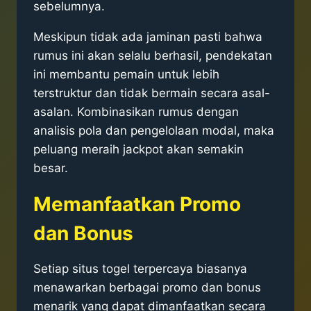
sebelumnya.
Meskipun tidak ada jaminan pasti bahwa
rumus ini akan selalu berhasil, pendekatan
ini membantu pemain untuk lebih
terstruktur dan tidak bermain secara asal-
asalan. Kombinasikan rumus dengan
analisis pola dan pengelolaan modal, maka
peluang meraih jackpot akan semakin
besar.
Memanfaatkan Promo
dan Bonus
Setiap situs togel terpercaya biasanya
menawarkan berbagai promo dan bonus
menarik yang dapat dimanfaatkan secara