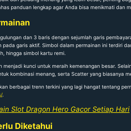
as panduan lengkap agar Anda bisa menikmati dan me
rmainan
5 gulungan dan 3 baris dengan sejumlah garis pembaya
 pada garis aktif. Simbol dalam permainan ini terdiri da
ah, hingga simbol kartu remi.
dan menjadi kunci untuk meraih kemenangan besar. Selai
uk kombinasi menang, serta Scatter yang biasanya memi
erbagai trenn terkini yang lagi hangat tentang permain
/
.
in Slot Dragon Hero Gacor Setiap Hari
erlu Diketahui