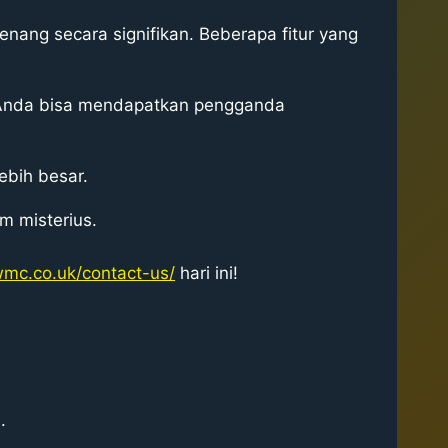
nang secara signifikan. Beberapa fitur yang
ni, Anda bisa mendapatkan pengganda
ebih besar.
m misterius.
owmc.co.uk/contact-us/
hari ini!
.