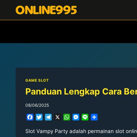
Skip
to
content
GAME SLOT
Panduan Lengkap Cara Ber
08/06/2025
Facebook
Twitter
Telegram
X
WhatsApp
Messenger
Line
Share
Slot Vampy Party adalah permainan slot on