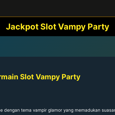
Jackpot Slot Vampy Party
main Slot Vampy Party
line dengan tema vampir glamor yang memadukan suasa