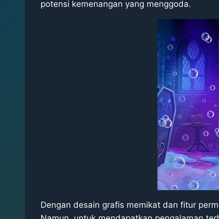
potensi kemenangan yang menggoda.
Dengan desain grafis memikat dan fitur perm
Namun, untuk mendapatkan pengalaman terba