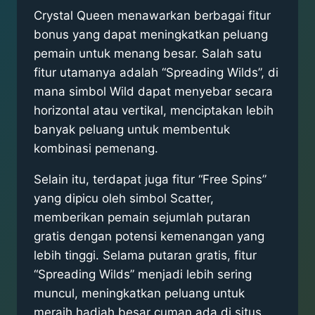
Crystal Queen menawarkan berbagai fitur
bonus yang dapat meningkatkan peluang
pemain untuk menang besar. Salah satu
fitur utamanya adalah “Spreading Wilds”, di
mana simbol Wild dapat menyebar secara
horizontal atau vertikal, menciptakan lebih
banyak peluang untuk membentuk
kombinasi pemenang.
Selain itu, terdapat juga fitur “Free Spins”
yang dipicu oleh simbol Scatter,
memberikan pemain sejumlah putaran
gratis dengan potensi kemenangan yang
lebih tinggi. Selama putaran gratis, fitur
“Spreading Wilds” menjadi lebih sering
muncul, meningkatkan peluang untuk
meraih hadiah besar cuman ada di situs