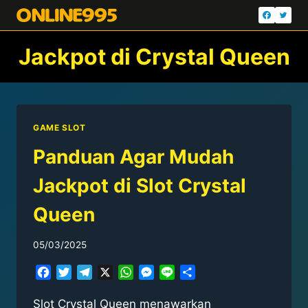
Skip
to
content
Jackpot di Crystal Queen
GAME SLOT
Panduan Agar Mudah
Jackpot di Slot Crystal
Queen
05/03/2025
Facebook
Twitter
Telegram
X
WhatsApp
Messenger
Line
Share
Slot Crystal Queen menawarkan