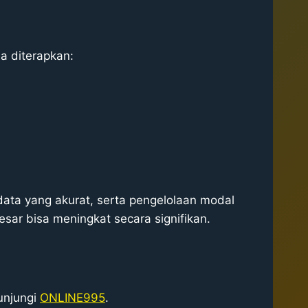
a diterapkan:
ata yang akurat, serta pengelolaan modal
ar bisa meningkat secara signifikan.
unjungi
ONLINE995
.