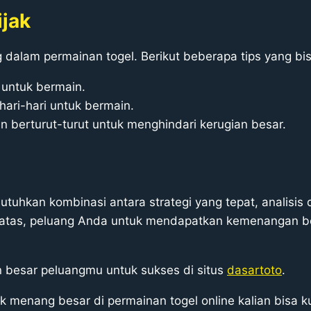
jak
dalam permainan togel. Berikut beberapa tips yang bis
 untuk bermain.
ri-hari untuk bermain.
n berturut-turut untuk menghindari kerugian besar.
hkan kombinasi antara strategi yang tepat, analisis d
atas, peluang Anda untuk mendapatkan kemenangan bes
besar peluangmu untuk sukses di situs
dasartoto
.
 menang besar di permainan togel online kalian bisa k