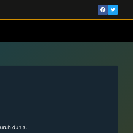
luruh dunia.