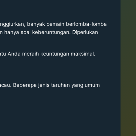
 menggiurkan, banyak pemain berlomba-lomba
 hanya soal keberuntungan. Diperlukan
antu Anda meraih keuntungan maksimal.
Macau. Beberapa jenis taruhan yang umum