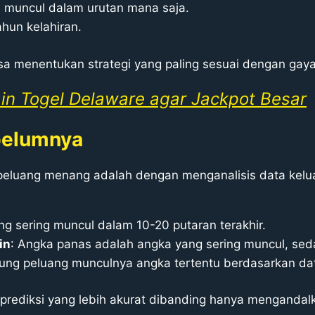
a muncul dalam urutan mana saja.
hun kelahiran.
sa menentukan strategi yang paling sesuai dengan gay
in Togel Delaware agar Jackpot Besar
ebelumnya
n peluang menang adalah dengan menganalisis data kel
ng sering muncul dalam 10-20 putaran terakhir.
in
: Angka panas adalah angka yang sering muncul, seda
tung peluang munculnya angka tertentu berdasarkan d
prediksi yang lebih akurat dibanding hanya menganda