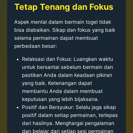
Tetap Tenang dan Fokus
Aspek mental dalam bermain togel tidak
bisa diabaikan. Sikap dan fokus yang baik
selama permainan dapat membuat
perbedaan besar:
Relaksasi dan Fokus: Luangkan waktu
untuk bersantai sebelum bermain dan
pastikan Anda dalam keadaan pikiran
yang baik. Ketenangan dapat
membantu Anda dalam membuat
keputusan yang lebih bijaksana.
Positif dan Bersyukur: Selalu jaga sikap
positif dalam setiap permainan, terlepas
dari hasilnya. Menghargai pengalaman
dan belajar dari setiap sesi permainan