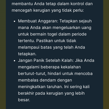
membantu Anda tetap dalam kontrol dan
mencegah kerugian yang tidak perlu:
Membuat Anggaran: Tetapkan sejauh
mana Anda akan mengeluarkan uang
untuk bermain togel dalam periode
tertentu. Pastikan untuk tidak
melampaui batas yang telah Anda
tetapkan.
Jangan Panik Setelah Kalah: Jika Anda
mengalami beberapa kekalahan
berturut-turut, hindari untuk mencoba
membalas dendam dengan
meningkatkan taruhan. Ini sering kali
berakhir pada kerugian yang lebih
besar.