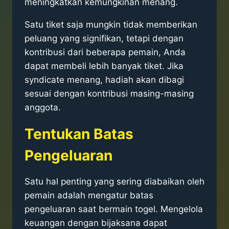
meningkatkan kemungkinan menang.
Satu tiket saja mungkin tidak memberikan
peluang yang signifikan, tetapi dengan
kontribusi dari beberapa pemain, Anda
dapat membeli lebih banyak tiket. Jika
syndicate menang, hadiah akan dibagi
sesuai dengan kontribusi masing-masing
anggota.
Tentukan Batas
Pengeluaran
Satu hal penting yang sering diabaikan oleh
pemain adalah mengatur batas
pengeluaran saat bermain togel. Mengelola
keuangan dengan bijaksana dapat