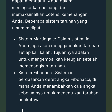
dapat membantu Anda dalam
meningkatkan peluang dan
memaksimalkan potensi kemenangan
Anda. Beberapa sistem taruhan yang
umum meliputi:
Sistem Martingale: Dalam sistem ini,
Anda juga akan menggandakan taruhan
setiap kali kalah. Tujuannya adalah
untuk mengembalikan kerugian setelah
memenangkan taruhan.
Sistem Fibonacci: Sistem ini
berdasarkan deret angka Fibonacci, di
mana Anda menambahkan dua angka
sebelumnya untuk menentukan taruhan
berikutnya.