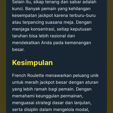
Selain itu, sikap tenang dan sabar adalah
kunci. Banyak pemain yang kehilangan
kesempatan jackpot karena terburu-buru
atau terpancing suasana meja. Dengan
menjaga konsentrasi, setiap keputusan
taruhan bisa lebih rasional dan
mendekatkan Anda pada kemenangan
besar.
Kesimpulan
French Roulette menawarkan peluang unik
untuk meraih jackpot besar dengan aturan
yang lebih ramah bagi pemain. Dengan
memahami keunggulan permainan,
menguasai strategi dasar dan lanjutan,
serta disiplin dalam mengelola modal,