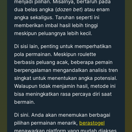
menjadi pilihan. Misalnya, bertaruh pada
dua belas angka (
dozen bet
) atau enam
angka sekaligus. Taruhan seperti ini
memberikan imbal hasil lebih tinggi
meskipun peluangnya lebih kecil.
Di sisi lain, penting untuk memperhatikan
pola permainan. Meskipun roulette
berbasis peluang acak, beberapa pemain
berpengalaman mengandalkan analisis tren
singkat untuk menentukan angka potensial.
Walaupun tidak menjamin hasil, metode ini
bisa meningkatkan rasa percaya diri saat
bermain.
Di sini. Anda akan menemukan berbagai
pilihan permainan menarik,
berastogel
menawarkan platform yang mudah diakses