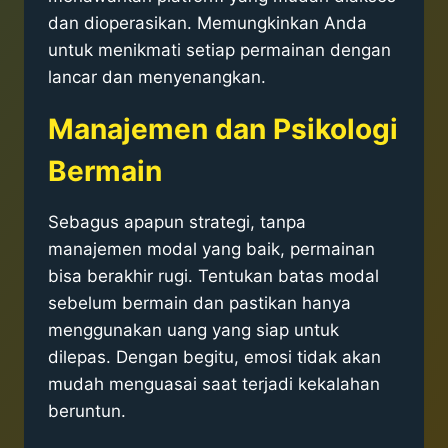
dan dioperasikan. Memungkinkan Anda
untuk menikmati setiap permainan dengan
lancar dan menyenangkan.
Manajemen dan Psikologi
Bermain
Sebagus apapun strategi, tanpa
manajemen modal yang baik, permainan
bisa berakhir rugi. Tentukan batas modal
sebelum bermain dan pastikan hanya
menggunakan uang yang siap untuk
dilepas. Dengan begitu, emosi tidak akan
mudah menguasai saat terjadi kekalahan
beruntun.