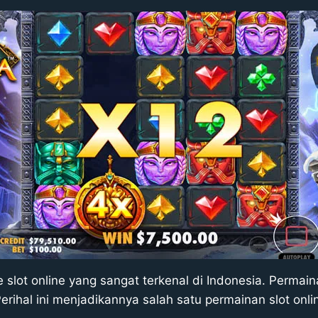
slot online yang sangat terkenal di Indonesia. Permain
Perihal ini menjadikannya salah satu permainan slot on