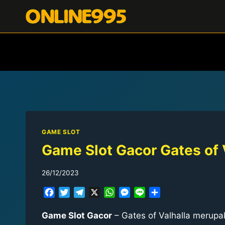
Skip
to
content
GAME SLOT
Game Slot Gacor Gates of 
26/12/2023
Facebook
Twitter
Telegram
X
WhatsApp
Messenger
Line
Share
Game Slot Gacor
– Gates of Valhalla merupak