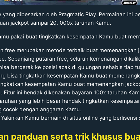
e yang dibesarkan oleh Pragmatic Play. Permainan ini 
an jackpot sampai 20. 000x taruhan Kamu.
Kamu pakai buat tingkatkan kesempatan Kamu buat meme
aran free merupakan metode terbaik buat memenangkan j
e. Sepanjang putaran free, seluruh kemenangan dikalik
bisa bergerak ke posisi acak di gulungan sehabis tiap
ng bisa tingkatkan kesempatan Kamu buat memenangka
 tingkatkan kesempatan Kamu buat memenangkan jackpo
. Fitur ini hendak dikenakan bayaran 100x taruhan Kam
Taruhan yang lebih besar hendak tingkatkan kesempata
ng cocok dengan anggaran Kamu.
: Yakinkan Kamu bermain di situs online yang berlisensi
n panduan serta trik khusus buat