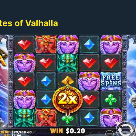
tes of Valhalla