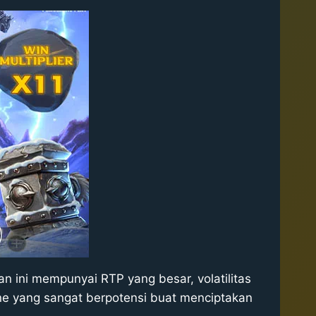
an ini mempunyai RTP yang besar, volatilitas
line yang sangat berpotensi buat menciptakan