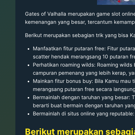
Gates of Valhalla merupakan game slot onlin
kemenangan yang besar, tercantum kemampu
Berikut merupakan sebagian trik yang bisa 
Manfaatkan fitur putaran free: Fitur put
scatter hendak merangsang 10 putaran fre
Perhatikan roaming wilds: Roaming wilds 
campuran pemenang yang lebih kerap, ya
Mainkan fitur bonus buy: Bila Kamu mau
merangsang putaran free secara langsung
Bermainlah dengan taruhan yang besar: 
berarti buat bermain dengan taruhan ya
Bermainlah di situs online yang reputable
Berikut merupakan sebagia