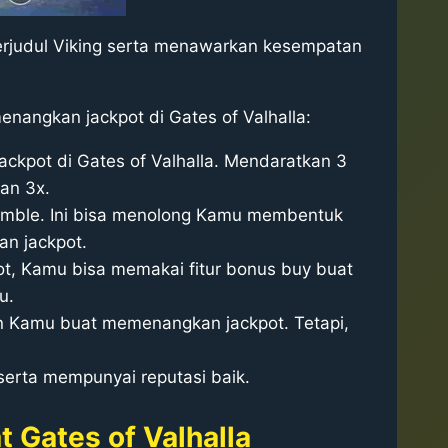
berjudul Viking serta menawarkan kesempatan
nangkan jackpot di Gates of Valhalla:
ackpot di Gates of Valhalla. Mendaratkan 3
an 3x.
 tumble. Ini bisa menolong Kamu membentuk
n jackpot.
t, Kamu bisa memakai fitur bonus buy buat
u.
n Kamu buat memenangkan jackpot. Tetapi,
 serta mempunyai reputasi baik.
 Gates of Valhalla