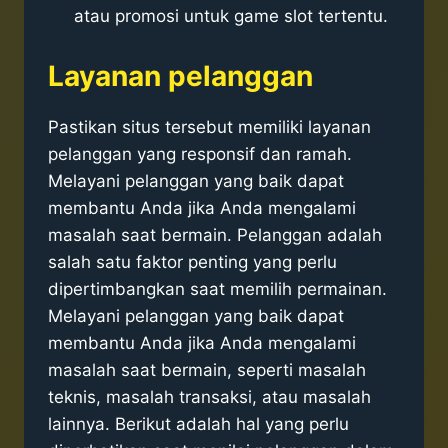
atau promosi untuk game slot tertentu.
Layanan pelanggan
Pastikan situs tersebut memiliki layanan
pelanggan yang responsif dan ramah.
Melayani pelanggan yang baik dapat
membantu Anda jika Anda mengalami
masalah saat bermain. Pelanggan adalah
salah satu faktor penting yang perlu
dipertimbangkan saat memilih permainan.
Melayani pelanggan yang baik dapat
membantu Anda jika Anda mengalami
masalah saat bermain, seperti masalah
teknis, masalah transaksi, atau masalah
lainnya. Berikut adalah hal yang perlu