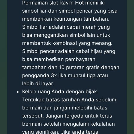
Permainan slot Ravi’n Hot memiliki
simbol liar dan simbol pencar yang bisa
memberikan keuntungan tambahan.
Simbol liar adalah cabai merah yang
bisa menggantikan simbol lain untuk
membentuk kombinasi yang menang.
Simbol pencar adalah cabai hijau yang
bisa memberikan pembayaran
tambahan dan 10 putaran gratis dengan
pengganda 3x jika muncul tiga atau
lebih di layar.
Kelola uang Anda dengan bijak.
Tentukan batas taruhan Anda sebelum
bermain dan jangan melebihi batas
tersebut. Jangan tergoda untuk terus
bermain setelah mengalami kekalahan
yang signifikan. Jika anda terus