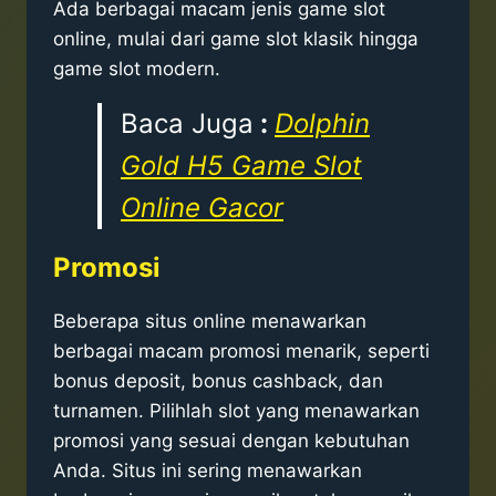
Ada berbagai macam jenis game slot
online, mulai dari game slot klasik hingga
game slot modern.
Baca Juga
:
Dolphin
Gold H5 Game Slot
Online Gacor
Promosi
Beberapa situs online menawarkan
berbagai macam promosi menarik, seperti
bonus deposit, bonus cashback, dan
turnamen. Pilihlah slot yang menawarkan
promosi yang sesuai dengan kebutuhan
Anda. Situs ini sering menawarkan