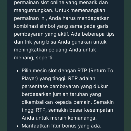
permainan slot online yang menarik dan
menguntungkan. Untuk memenangkan
permainan ini, Anda harus mendapatkan
kombinasi simbol yang sama pada garis
pembayaran yang aktif. Ada beberapa tips
dan trik yang bisa Anda gunakan untuk
meningkatkan peluang Anda untuk
menang, seperti:
Pilih mesin slot dengan RTP (Return To
Player) yang tinggi. RTP adalah
persentase pembayaran yang diukur
berdasarkan jumlah taruhan yang
dikembalikan kepada pemain. Semakin
tinggi RTP, semakin besar kesempatan
Anda untuk meraih kemananga.
Manfaatkan fitur bonus yang ada.