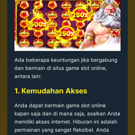
Ada beberapa keuntungan jika bergabung
dan bermain di situs game slot online,
antara lain:
1. Kemudahan Akses
Anda dapat bermain game slot online
kapan saja dan di mana saja, asalkan Anda
memiliki akses internet. Hiburan ini adalah
permainan yang sangat fleksibel. Anda