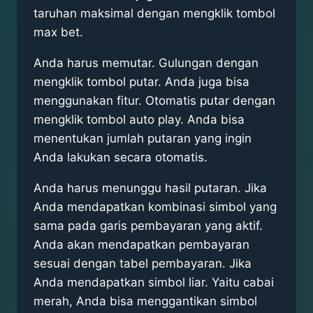
taruhan maksimal dengan mengklik tombol
max bet.
Anda harus memutar. Gulungan dengan
mengklik tombol putar. Anda juga bisa
menggunakan fitur. Otomatis putar dengan
mengklik tombol auto play. Anda bisa
menentukan jumlah putaran yang ingin
Anda lakukan secara otomatis.
Anda harus menunggu hasil putaran. Jika
Anda mendapatkan kombinasi simbol yang
sama pada garis pembayaran yang aktif.
Anda akan mendapatkan pembayaran
sesuai dengan tabel pembayaran. Jika
Anda mendapatkan simbol liar. Yaitu cabai
merah, Anda bisa menggantikan simbol