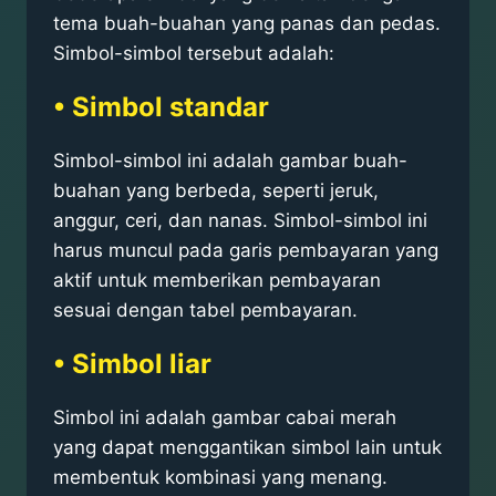
tema buah-buahan yang panas dan pedas.
Simbol-simbol tersebut adalah:
• Simbol standar
Simbol-simbol ini adalah gambar buah-
buahan yang berbeda, seperti jeruk,
anggur, ceri, dan nanas. Simbol-simbol ini
harus muncul pada garis pembayaran yang
aktif untuk memberikan pembayaran
sesuai dengan tabel pembayaran.
• Simbol liar
Simbol ini adalah gambar cabai merah
yang dapat menggantikan simbol lain untuk
membentuk kombinasi yang menang.