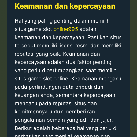
Keamanan dan kepercayaan
Hal yang paling penting dalam memilih
situs game slot
online995
adalah
keamanan dan kepercayaan. Pastikan situs
tersebut memiliki lisensi resmi dan memiliki
reputasi yang baik. Keamanan dan
kepercayaan adalah dua faktor penting
yang perlu dipertimbangkan saat memilih
situs game slot online. Keamanan mengacu
pada perlindungan data pribadi dan
keuangan anda, sementara kepercayaan
mengacu pada reputasi situs dan
komitmennya untuk memberikan
pengalaman bemain yang adil dan jujur.
Berikut adalah beberapa hal yang perlu di
perhatikan saat menilai keamanan dan