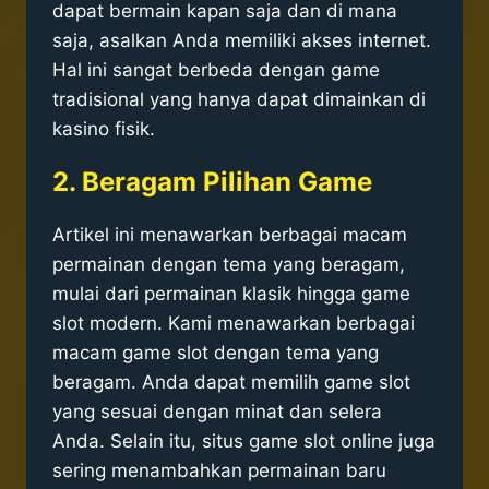
dapat bermain kapan saja dan di mana
saja, asalkan Anda memiliki akses internet.
Hal ini sangat berbeda dengan game
tradisional yang hanya dapat dimainkan di
kasino fisik.
2. Beragam Pilihan Game
Artikel ini menawarkan berbagai macam
permainan dengan tema yang beragam,
mulai dari permainan klasik hingga game
slot modern. Kami menawarkan berbagai
macam game slot dengan tema yang
beragam. Anda dapat memilih game slot
yang sesuai dengan minat dan selera
Anda. Selain itu, situs game slot online juga
sering menambahkan permainan baru